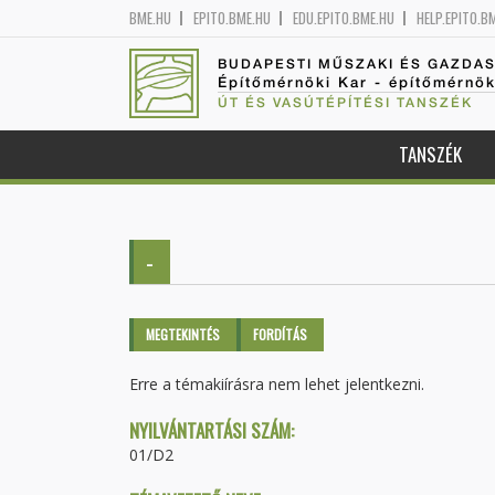
BME.HU
EPITO.BME.HU
EDU.EPITO.BME.HU
HELP.EPITO.B
BUDAPESTI MŰSZAKI ÉS GAZDA
Építőmérnöki Kar - építőmérnö
ÚT ÉS VASÚTÉPÍTÉSI TANSZÉK
TANSZÉK
-
Elsődleges fülek
MEGTEKINTÉS
(AKTÍV
FORDÍTÁS
FÜL)
Erre a témakiírásra nem lehet jelentkezni.
NYILVÁNTARTÁSI SZÁM:
01/D2