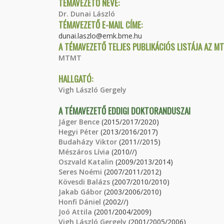
TÉMAVEZETŐ NEVE:
Dr. Dunai László
TÉMAVEZETŐ E-MAIL CÍME:
dunai.laszlo@emk.bme.hu
A TÉMAVEZETŐ TELJES PUBLIKÁCIÓS LISTÁJA AZ M
MTMT
HALLGATÓ:
Vigh László Gergely
A TÉMAVEZETŐ EDDIGI DOKTORANDUSZAI
Jáger Bence
(2015/2017/2020)
Hegyi Péter
(2013/2016/2017)
Budaházy Viktor
(2011//2015)
Mészáros Lívia
(2010//)
Oszvald Katalin
(2009/2013/2014)
Seres Noémi
(2007/2011/2012)
Kövesdi Balázs
(2007/2010/2010)
Jakab Gábor
(2003/2006/2010)
Honfi Dániel
(2002//)
Joó Attila
(2001/2004/2009)
Vigh László Gergely
(2001/2005/2006)