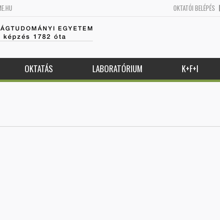
ME.HU
OKTATÓI BELÉPÉS
SÁGTUDOMÁNYI EGYETEM
k képzés 1782 óta
OKTATÁS
LABORATÓRIUM
K+F+I