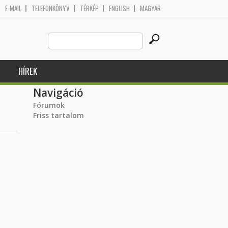
E-MAIL
TELEFONKÖNYV
TÉRKÉP
ENGLISH
MAGYAR
Search
Keresés űrlap
this
site
HÍREK
Navigáció
Fórumok
Friss tartalom