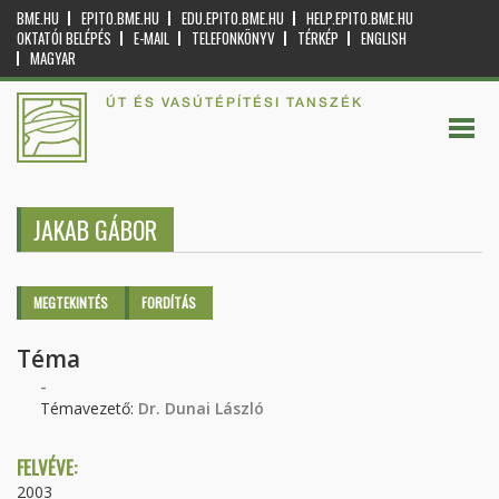
BME.HU
EPITO.BME.HU
EDU.EPITO.BME.HU
HELP.EPITO.BME.HU
OKTATÓI BELÉPÉS
E-MAIL
TELEFONKÖNYV
TÉRKÉP
ENGLISH
MAGYAR
ÚT ÉS VASÚTÉPÍTÉSI TANSZÉK
JAKAB GÁBOR
Elsődleges fülek
MEGTEKINTÉS
(AKTÍV
FORDÍTÁS
FÜL)
Téma
-
Témavezető:
Dr. Dunai László
FELVÉVE:
2003