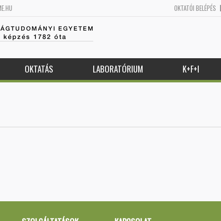
ME.HU
OKTATÓI BELÉPÉS
SÁGTUDOMÁNYI EGYETEM
k képzés 1782 óta
OKTATÁS
LABORATÓRIUM
K+F+I