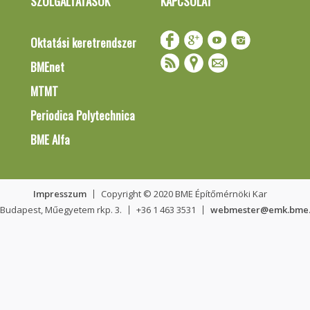
SZOLGÁLTATÁSOK
KAPCSOLAT
Oktatási keretrendszer
BMEnet
MTMT
Periodica Polytechnica
BME Alfa
Impresszum
Copyright © 2020 BME Építőmérnöki Kar
 Budapest, Műegyetem rkp. 3.
+36 1 463 3531
webmester@emk.bme