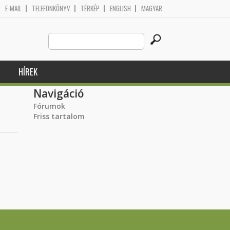
E-MAIL
TELEFONKÖNYV
TÉRKÉP
ENGLISH
MAGYAR
Search
Keresés űrlap
this
site
HÍREK
Navigáció
Fórumok
Friss tartalom