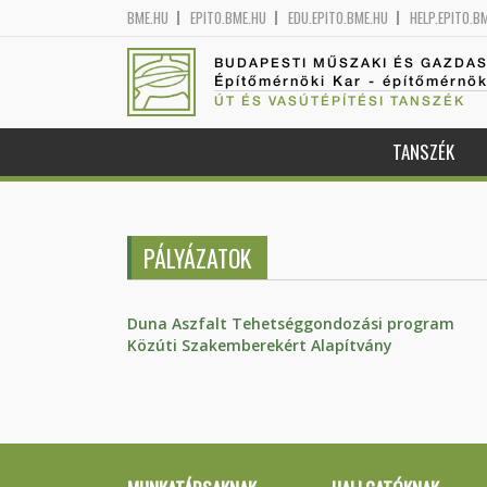
BME.HU
EPITO.BME.HU
EDU.EPITO.BME.HU
HELP.EPITO.B
BUDAPESTI MŰSZAKI ÉS GAZDA
Építőmérnöki Kar - építőmérnö
ÚT ÉS VASÚTÉPÍTÉSI TANSZÉK
TANSZÉK
PÁLYÁZATOK
Duna Aszfalt Tehetséggondozási program
Közúti Szakemberekért Alapítvány