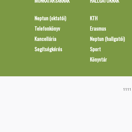
MUNKATÁRSAKNAK
HALLGATÓKNAK
Neptun (oktatói)
KTH
Telefonkönyv
Erasmus
Kancellária
Neptun (hallgatói)
Segítségkérés
Sport
Könyvtár
1111