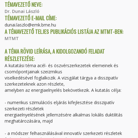
TÉMAVEZETŐ NEVE:
Dr. Dunai László
TÉMAVEZETŐ E-MAIL CÍME:
dunai.laszlo@emk.bme.hu
A TÉMAVEZETŐ TELJES PUBLIKÁCIÓS LISTÁJA AZ MTMT-BEN:
MTMT
A TÉMA RÖVID LEÍRÁSA, A KIDOLGOZANDÓ FELADAT
RÉSZLETEZÉSE:
A kutatási téma acél- és öszvérszerkezetek elemeinek és
csomópontjainak szeizmikus
viselkedésével foglalkozik. A vizsgálat tárgya a disszipatív
szerkezeteknek azon részlete,
amelyben az energiaelnyelés bekövetkezik. A kutatás célja:
- numerikus szimulációs eljárás kifejlesztése disszipatív
szerkezeti részletek
energiaelnyelésének jellemzésére alkalmas lokális duktilitás
meghatározására, majd
- a módszer felhasználásával innovatív szerkezeti részletek