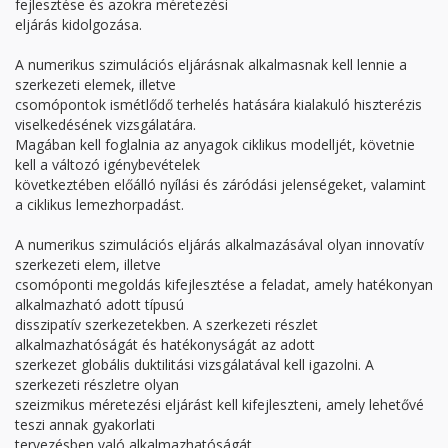
fejlesztése és azokra méretezési
eljárás kidolgozása.
A numerikus szimulációs eljárásnak alkalmasnak kell lennie a
szerkezeti elemek, illetve
csomópontok ismétlődő terhelés hatására kialakuló hiszterézis
viselkedésének vizsgálatára.
Magában kell foglalnia az anyagok ciklikus modelljét, követnie
kell a változó igénybevételek
következtében előálló nyílási és záródási jelenségeket, valamint
a ciklikus lemezhorpadást.
A numerikus szimulációs eljárás alkalmazásával olyan innovatív
szerkezeti elem, illetve
csomóponti megoldás kifejlesztése a feladat, amely hatékonyan
alkalmazható adott típusú
disszipatív szerkezetekben. A szerkezeti részlet
alkalmazhatóságát és hatékonyságát az adott
szerkezet globális duktilitási vizsgálatával kell igazolni. A
szerkezeti részletre olyan
szeizmikus méretezési eljárást kell kifejleszteni, amely lehetővé
teszi annak gyakorlati
tervezésben való alkalmazhatóságát.