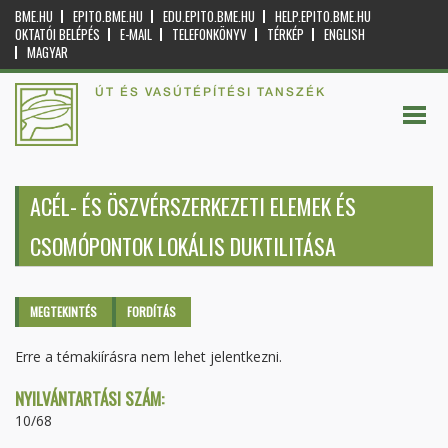
BME.HU
EPITO.BME.HU
EDU.EPITO.BME.HU
HELP.EPITO.BME.HU
OKTATÓI BELÉPÉS
E-MAIL
TELEFONKÖNYV
TÉRKÉP
ENGLISH
MAGYAR
ÚT ÉS VASÚTÉPÍTÉSI TANSZÉK
ACÉL- ÉS ÖSZVÉRSZERKEZETI ELEMEK ÉS
CSOMÓPONTOK LOKÁLIS DUKTILITÁSA
Elsődleges fülek
MEGTEKINTÉS
(AKTÍV
FORDÍTÁS
FÜL)
Erre a témakiírásra nem lehet jelentkezni.
NYILVÁNTARTÁSI SZÁM:
10/68