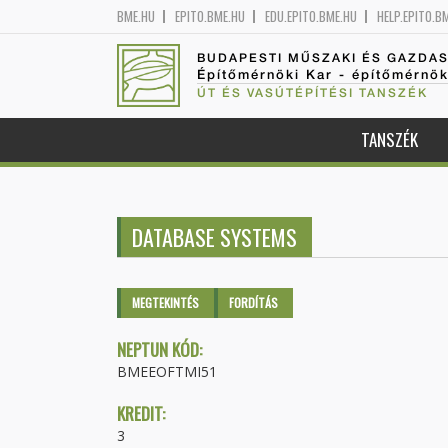
BME.HU
EPITO.BME.HU
EDU.EPITO.BME.HU
HELP.EPITO.B
BUDAPESTI MŰSZAKI ÉS GAZDA
Építőmérnöki Kar - építőmérnö
ÚT ÉS VASÚTÉPÍTÉSI TANSZÉK
TANSZÉK
DATABASE SYSTEMS
Elsődleges fülek
MEGTEKINTÉS
(AKTÍV
FORDÍTÁS
FÜL)
NEPTUN KÓD:
BMEEOFTMI51
KREDIT:
3