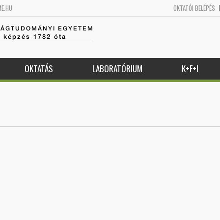
ME.HU
OKTATÓI BELÉPÉS
SÁGTUDOMÁNYI EGYETEM
k képzés 1782 óta
OKTATÁS
LABORATÓRIUM
K+F+I