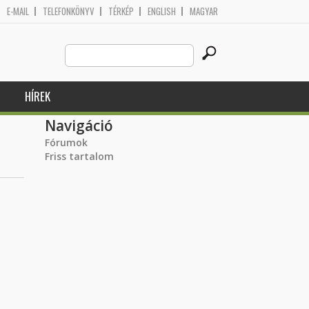
E-MAIL
TELEFONKÖNYV
TÉRKÉP
ENGLISH
MAGYAR
Search
Keresés űrlap
this
site
HÍREK
Navigáció
Fórumok
Friss tartalom