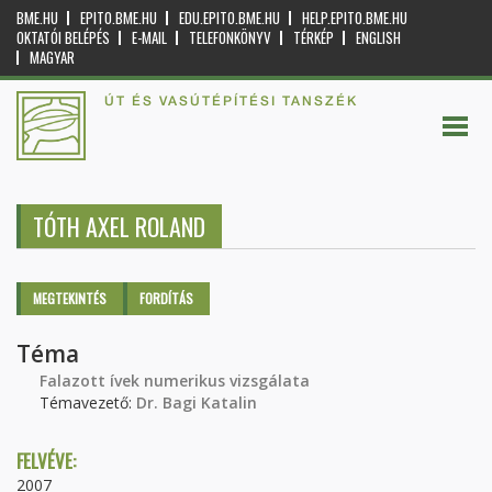
BME.HU
EPITO.BME.HU
EDU.EPITO.BME.HU
HELP.EPITO.BME.HU
OKTATÓI BELÉPÉS
E-MAIL
TELEFONKÖNYV
TÉRKÉP
ENGLISH
MAGYAR
ÚT ÉS VASÚTÉPÍTÉSI TANSZÉK
TÓTH AXEL ROLAND
Elsődleges fülek
MEGTEKINTÉS
(AKTÍV
FORDÍTÁS
FÜL)
Téma
Falazott ívek numerikus vizsgálata
Témavezető:
Dr. Bagi Katalin
FELVÉVE:
2007