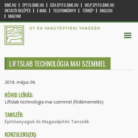
BME.HU
EPITO.BME.HU
EDU.EPITO.BME.HU
HELP.EPITO.BME.HU
OKTATÓI BELÉPÉS
E-MAIL
TELEFONKÖNYV
TÉRKÉP
ENGLISH
MAGYAR
ÚT ÉS VASÚTÉPÍTÉSI TANSZÉK
LIFTSLAB TECHNOLÓGIA MAI SZEMMEL
2016. május 06.
RÖVID LEÍRÁS:
Liftslab technológia mai szemmel (födémemelés)
TANSZÉK:
Építőanyagok és Magasépítés Tanszék
KONZULENS(EK):