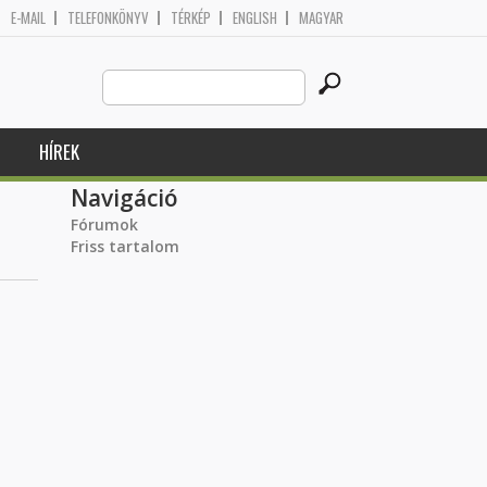
E-MAIL
TELEFONKÖNYV
TÉRKÉP
ENGLISH
MAGYAR
Search
Keresés űrlap
this
site
HÍREK
Navigáció
Fórumok
Friss tartalom