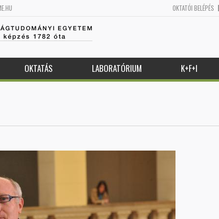
ME.HU
OKTATÓI BELÉPÉS
SÁGTUDOMÁNYI EGYETEM
k képzés 1782 óta
OKTATÁS
LABORATÓRIUM
K+F+I