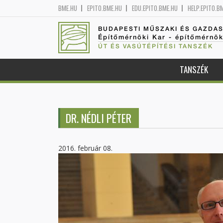
BME.HU
EPITO.BME.HU
EDU.EPITO.BME.HU
HELP.EPITO.B
BUDAPESTI MŰSZAKI ÉS GAZDA
Építőmérnöki Kar - építőmérnö
ÚT ÉS VASÚTÉPÍTÉSI TANSZÉK
TANSZÉK
DR. NÉDLI PÉTER
2016. február 08.