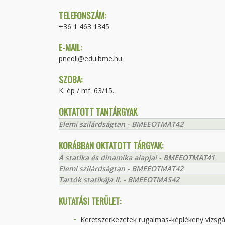
TELEFONSZÁM:
+36 1 463 1345
E-MAIL:
pnedli@edu.bme.hu
SZOBA:
K. ép / mf. 63/15.
OKTATOTT TANTÁRGYAK
Elemi szilárdságtan - BMEEOTMAT42
KORÁBBAN OKTATOTT TÁRGYAK:
A statika és dinamika alapjai - BMEEOTMAT41
Elemi szilárdságtan - BMEEOTMAT42
Tartók statikája II. - BMEEOTMAS42
KUTATÁSI TERÜLET:
Keretszerkezetek rugalmas-képlékeny vizsgál