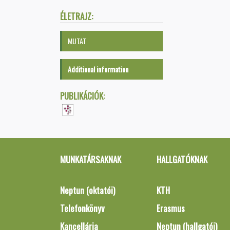
ÉLETRAJZ:
MUTAT
Additional information
PUBLIKÁCIÓK:
MUNKATÁRSAKNAK
HALLGATÓKNAK
Neptun (oktatói)
KTH
Telefonkönyv
Erasmus
Kancellária
Neptun (hallgatói)