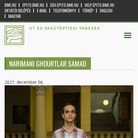
BME.HU
EPITO.BME.HU
EDU.EPITO.BME.HU
HELP.EPITO.BME.HU
OKTATÓI BELÉPÉS
E-MAIL
TELEFONKÖNYV
TÉRKÉP
ENGLISH
MAGYAR
ÚT ÉS VASÚTÉPÍTÉSI TANSZÉK
NARIMANI GHOURTLAR SAMAD
2021. december 06.