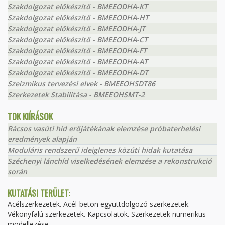
Szakdolgozat előkészítő - BMEEODHA-KT
Szakdolgozat előkészítő - BMEEODHA-HT
Szakdolgozat előkészítő - BMEEODHA-JT
Szakdolgozat előkészítő - BMEEODHA-CT
Szakdolgozat előkészítő - BMEEODHA-FT
Szakdolgozat előkészítő - BMEEODHA-AT
Szakdolgozat előkészítő - BMEEODHA-DT
Szeizmikus tervezési elvek - BMEEOHSDT86
Szerkezetek Stabilitása - BMEEOHSMT-2
TDK KIÍRÁSOK
Rácsos vasúti híd erőjátékának elemzése próbaterhelési
eredmények alapján
Moduláris rendszerű ideiglenes közúti hidak kutatása
Széchenyi lánchíd viselkedésének elemzése a rekonstrukció
során
KUTATÁSI TERÜLET:
Acélszerkezetek. Acél-beton együttdolgozó szerkezetek.
Vékonyfalú szerkezetek. Kapcsolatok. Szerkezetek numerikus
modellezése.