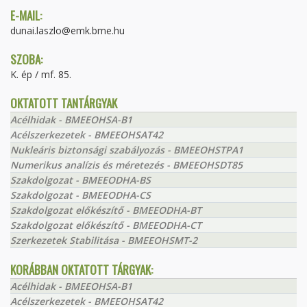
E-MAIL:
dunai.laszlo@emk.bme.hu
SZOBA:
K. ép / mf. 85.
OKTATOTT TANTÁRGYAK
Acélhidak - BMEEOHSA-B1
Acélszerkezetek - BMEEOHSAT42
Nukleáris biztonsági szabályozás - BMEEOHSTPA1
Numerikus analízis és méretezés - BMEEOHSDT85
Szakdolgozat - BMEEODHA-BS
Szakdolgozat - BMEEODHA-CS
Szakdolgozat előkészítő - BMEEODHA-BT
Szakdolgozat előkészítő - BMEEODHA-CT
Szerkezetek Stabilitása - BMEEOHSMT-2
KORÁBBAN OKTATOTT TÁRGYAK:
Acélhidak - BMEEOHSA-B1
Acélszerkezetek - BMEEOHSAT42