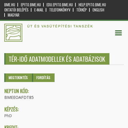
BME.HU
EPITO.BME.HU
EDU.EPITO.BME.HU
HELP.EPITO.BME.HU
OKTATÓI BELÉPÉS
E-MAIL
TELEFONKÖNYV
TÉRKÉP
ENGLISH
MAGYAR
ÚT ÉS VASÚTÉPÍTÉSI TANSZÉK
TÉR-IDŐ ADATMODELLEK ÉS ADATBÁZISOK
Elsődleges fülek
MEGTEKINTÉS
(AKTÍV
FORDÍTÁS
FÜL)
NEPTUN KÓD:
BMEEOAFDT85
KÉPZÉS:
PhD
KREDIT: