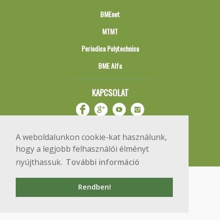
BMEnet
MTMT
Periodica Polytechnica
BME Alfa
KAPCSOLAT
A weboldalunkon cookie-kat használunk,
hogy a legjobb felhasználói élményt
nyújthassuk.
További információ
Impresszum
Copyright © 2020 BME Építőmérnöki Kar
Rendben!
1111 Budapest, Műegyetem rkp. 3.
+36 1 463 3531
webmester@emk.bme.hu