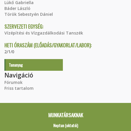
Lükő Gabriella
Báder László
Török Sebestyén Dániel
SZERVEZETI EGYSÉG:
Vízépítési és Vízgazdálkodási Tanszék
HETI ÓRASZÁM (ELŐADÁS/GYAKORLAT/LABOR):
2/1/0
Tananyag
Navigáció
Fórumok
Friss tartalom
MUNKATÁRSAKNAK
Neptun (oktatói)