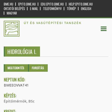
BME.HU
EPITO.BME.HU
EDU.EPITO.BME.HU
HELP.EPITO.BME.HU
OKTATÓI BELÉPÉS
E-MAIL
TELEFONKÖNYV
TÉRKÉP
ENGLISH
MAGYAR
ÚT ÉS VASÚTÉPÍTÉSI TANSZÉK
HIDROLÓGIA I.
Elsődleges fülek
MEGTEKINTÉS
(AKTÍV
FORDÍTÁS
FÜL)
NEPTUN KÓD:
BMEEOVVAT41
KÉPZÉS:
Építőmérnök, BSc
KREDIT: