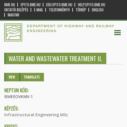
BME.HU
EPITO.BME.HU
EDU.EPITO.BME.HU
HELP.EPITO.BME.HU
OKTATÓI BELÉPÉS
E-MAIL
TELEFONKÖNYV
TÉRKÉP
ENGLISH
MAGYAR
DEPARTMENT OF HIGHWAY AND RAILWAY
ENGINEERING
WATER AND WASTEWATER TREATMENT II.
Primary tabs
VIEW
(ACTIVE
TRANSLATE
TAB)
NEPTUN KÓD:
BMEEOVKMV-1
KÉPZÉS:
Infrastructural Engineering MSc
KREDIT: