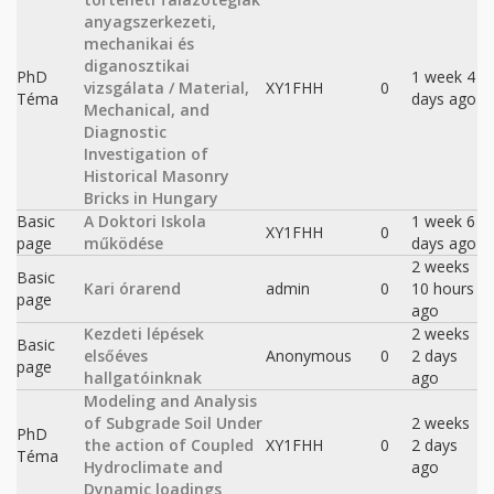
anyagszerkezeti,
mechanikai és
diganosztikai
PhD
1 week 4
vizsgálata / Material,
XY1FHH
0
Téma
days ago
Mechanical, and
Diagnostic
Investigation of
Historical Masonry
Bricks in Hungary
Basic
A Doktori Iskola
1 week 6
XY1FHH
0
page
működése
days ago
2 weeks
Basic
Kari órarend
admin
0
10 hours
page
ago
Kezdeti lépések
2 weeks
Basic
elsőéves
Anonymous
0
2 days
page
hallgatóinknak
ago
Modeling and Analysis
of Subgrade Soil Under
2 weeks
PhD
the action of Coupled
XY1FHH
0
2 days
Téma
Hydroclimate and
ago
Dynamic loadings