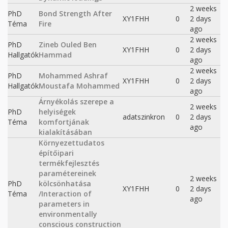
2 weeks
PhD
Bond Strength After
XY1FHH
0
2 days
Téma
Fire
ago
2 weeks
PhD
Zineb Ouled Ben
XY1FHH
0
2 days
Hallgatók
Hammad
ago
2 weeks
PhD
Mohammed Ashraf
XY1FHH
0
2 days
Hallgatók
Moustafa Mohammed
ago
Árnyékolás szerepe a
2 weeks
PhD
helyiségek
adatszinkron
0
2 days
Téma
komfortjának
ago
kialakításában
Környezettudatos
építőipari
termékfejlesztés
paramétereinek
2 weeks
PhD
kölcsönhatása
XY1FHH
0
2 days
Téma
/Interaction of
ago
parameters in
environmentally
conscious construction