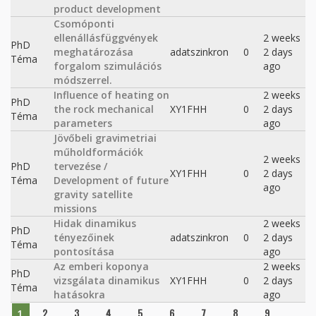
product development
Csomóponti
ellenállásfüggvények
2 weeks
PhD
meghatározása
adatszinkron
0
2 days
Téma
forgalom szimulációs
ago
módszerrel.
Influence of heating on
2 weeks
PhD
the rock mechanical
XY1FHH
0
2 days
Téma
parameters
ago
Jövőbeli gravimetriai
műholdformációk
2 weeks
PhD
tervezése /
XY1FHH
0
2 days
Téma
Development of future
ago
gravity satellite
missions
Hidak dinamikus
2 weeks
PhD
tényezőinek
adatszinkron
0
2 days
Téma
pontosítása
ago
Az emberi koponya
2 weeks
PhD
vizsgálata dinamikus
XY1FHH
0
2 days
Téma
hatásokra
ago
Pages
2
3
4
5
6
7
8
9
…
1