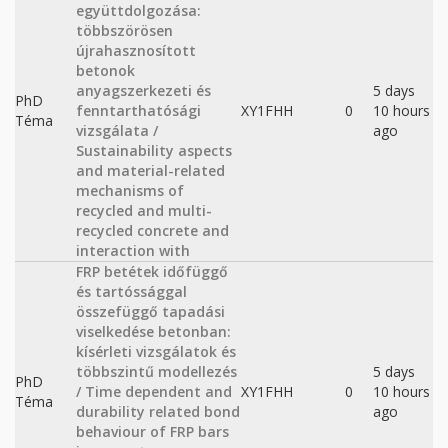
együttdolgozása:
többszörösen
újrahasznosított
betonok
anyagszerkezeti és
5 days
PhD
fenntarthatósági
XY1FHH
0
10 hours
Téma
vizsgálata /
ago
Sustainability aspects
and material-related
mechanisms of
recycled and multi-
recycled concrete and
interaction with
FRP betétek időfüggő
és tartóssággal
összefüggő tapadási
viselkedése betonban:
kísérleti vizsgálatok és
többszintű modellezés
5 days
PhD
/ Time dependent and
XY1FHH
0
10 hours
Téma
durability related bond
ago
behaviour of FRP bars