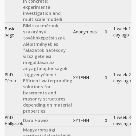
in concrete:
experimental
investigation and
multiscale modelli
BIM szakmérnök
Basic
1 week 1
szakirányú
Anonymous
0
page
day ago
továbbképzési szak
Alépítmények és
falazatok hatékony
vízszigetelési
megoldásai az
anyagtulajdonságok
PhD
függvényében /
1 week 2
XY1FHH
0
Téma
Efficient waterproofing
days ago
solutions for
basements and
masonry structures
depending on material
properties
PhD
1 week 3
Dara Hawez
XY1FHH
0
Hallgatók
days ago
Magyarországi
történeti falazótéglák