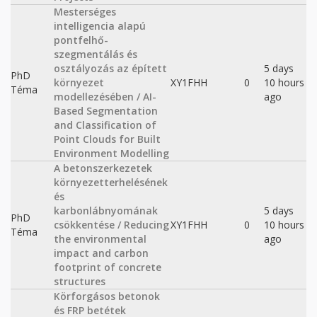
Mesterséges
intelligencia alapú
pontfelhő-
szegmentálás és
osztályozás az épített
5 days
PhD
környezet
XY1FHH
0
10 hours
Téma
modellezésében / AI-
ago
Based Segmentation
and Classification of
Point Clouds for Built
Environment Modelling
A betonszerkezetek
környezetterhelésének
és
karbonlábnyomának
5 days
PhD
csökkentése / Reducing
XY1FHH
0
10 hours
Téma
the environmental
ago
impact and carbon
footprint of concrete
structures
Körforgásos betonok
és FRP betétek