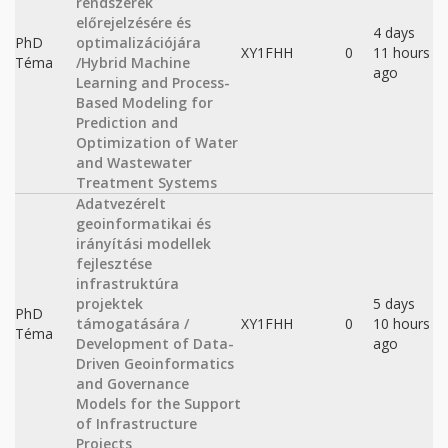
rendszerek
előrejelzésére és
4 days
PhD
optimalizációjára
XY1FHH
0
11 hours
Téma
/Hybrid Machine
ago
Learning and Process-
Based Modeling for
Prediction and
Optimization of Water
and Wastewater
Treatment Systems
Adatvezérelt
geoinformatikai és
irányítási modellek
fejlesztése
infrastruktúra
projektek
5 days
PhD
támogatására /
XY1FHH
0
10 hours
Téma
Development of Data-
ago
Driven Geoinformatics
and Governance
Models for the Support
of Infrastructure
Projects