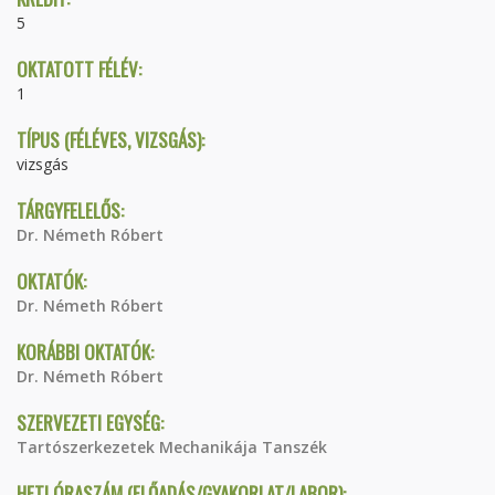
5
OKTATOTT FÉLÉV:
1
TÍPUS (FÉLÉVES, VIZSGÁS):
vizsgás
TÁRGYFELELŐS:
Dr. Németh Róbert
OKTATÓK:
Dr. Németh Róbert
KORÁBBI OKTATÓK:
Dr. Németh Róbert
SZERVEZETI EGYSÉG:
Tartószerkezetek Mechanikája Tanszék
HETI ÓRASZÁM (ELŐADÁS/GYAKORLAT/LABOR):