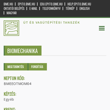
BME.HU
EPITO.BME.HU
EDU.EPITO.BME.HU
HELP.EPITO.BME.HU
OKTATÓI BELÉPÉS
E-MAIL
TELEFONKÖNYV
TÉRKÉP
ENGLISH
MAGYAR
ÚT ÉS VASÚTÉPÍTÉSI TANSZÉK
BIOMECHANIKA
Elsődleges fülek
MEGTEKINTÉS
(AKTÍV
FORDÍTÁS
FÜL)
NEPTUN KÓD:
BMEEOTMOM04
KÉPZÉS:
Egyéb
KREDIT: