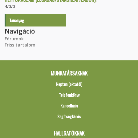
4/0/0
Tananyag
Navigáció
Fórumok
Friss tartalom
MUNKATÁRSAKNAK
Neptun (oktatói)
Telefonkönyv
Kancellária
Segítségkérés
HALLGATÓKNAK