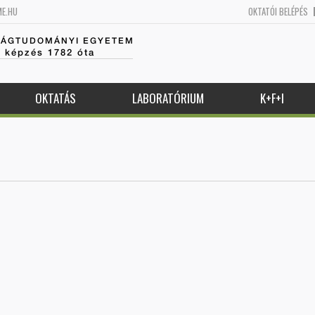
ME.HU
OKTATÓI BELÉPÉS
SÁGTUDOMÁNYI EGYETEM
k képzés 1782 óta
OKTATÁS
LABORATÓRIUM
K+F+I