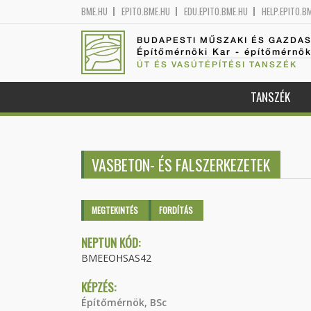
BME.HU
EPITO.BME.HU
EDU.EPITO.BME.HU
HELP.EPITO.B
BUDAPESTI MŰSZAKI ÉS GAZDA
Építőmérnöki Kar - építőmérnö
ÚT ÉS VASÚTÉPÍTÉSI TANSZÉK
TANSZÉK
VASBETON- ÉS FALSZERKEZETEK
Elsődleges fülek
MEGTEKINTÉS
(AKTÍV
FORDÍTÁS
FÜL)
NEPTUN KÓD:
BMEEOHSAS42
KÉPZÉS:
Építőmérnök, BSc