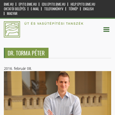
BME.HU
EPITO.BME.HU
EDU.EPITO.BME.HU
HELP.EPITO.BME.HU
OKTATÓI BELÉPÉS
E-MAIL
TELEFONKÖNYV
TÉRKÉP
ENGLISH
MAGYAR
ÚT ÉS VASÚTÉPÍTÉSI TANSZÉK
DR. TORMA PÉTER
2016. február 08.