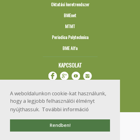
Oktatási keretrendszer
BMEnet
MTMT
Periodica Polytechnica
BME Alfa
KAPCSOLAT
A weboldalunkon cookie-kat használunk,
hogy a legjobb felhasználói élményt
nyújthassuk.
További információ
Impresszum
Copyright © 2020 BME Építőmérnöki Kar
Rendben!
1111 Budapest, Műegyetem rkp. 3.
+36 1 463 3531
webmester@emk.bme.hu