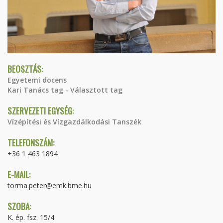
BEOSZTÁS:
Egyetemi docens
Kari Tanács tag - Választott tag
SZERVEZETI EGYSÉG:
Vízépítési és Vízgazdálkodási Tanszék
TELEFONSZÁM:
+36 1 463 1894
E-MAIL:
torma.peter@emk.bme.hu
SZOBA:
K. ép. fsz. 15/4