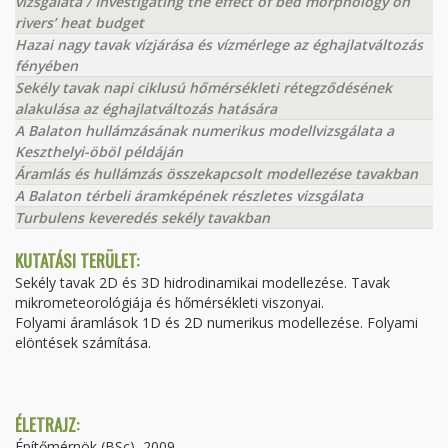
vizsgálata / Investigating the effect of bed morphology on
rivers’ heat budget
Hazai nagy tavak vízjárása és vízmérlege az éghajlatváltozás
fényében
Sekély tavak napi ciklusú hőmérsékleti rétegződésének
alakulása az éghajlatváltozás hatására
A Balaton hullámzásának numerikus modellvizsgálata a
Keszthelyi-öböl példáján
Áramlás és hullámzás összekapcsolt modellezése tavakban
A Balaton térbeli áramképének részletes vizsgálata
Turbulens keveredés sekély tavakban
KUTATÁSI TERÜLET:
Sekély tavak 2D és 3D hidrodinamikai modellezése. Tavak
mikrometeorológiája és hőmérsékleti viszonyai.
Folyami áramlások 1D és 2D numerikus modellezése. Folyami
elöntések számítása.
ÉLETRAJZ:
Építőmérnök (BSc), 2009