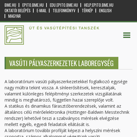
BME.HU
EPITO.BME.HU
EDU.EPITO.BME.HU
HELP.EPITO.BME.HU
OKTATÓI BELÉPÉS
E-MAIL
TELEFONKÖNYV
TÉRKÉP
ENGLISH
MAGYAR
ÚT ÉS VASÚTÉPÍTÉSI TANSZÉK
VASÚTI PÁLYASZERKEZETEK LABOREGYSÉG
A laboratórium vasúti pályaszerkezetekkel foglalkozó egysége
nagy múltra tekint vissza. A sínleerősítések, keresztaljak,
valamint különleges felépítményi szerkezetek vizsgálatának
mindig is meghatározó, független hazai szereplője volt.
A statikus és dinamikus fárasztóberendezések, valamint az
általános célú mérőelektronika (Hottinger-Baldwin Messtechnik
rendszer) lehetővé teszi a szabványos mérések elvégzése
mellett egyéb, egyedi feladatok ellátását is.
A laboratórium további profilját képezi a helyszíni mérések
csoportja, számos alkalommal végeztünk vasúti