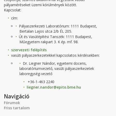
pályaméréseket üzemi körülmények között.
Kapcsolat:
cím:
Pályaszerkezeti Laboratórium: 1111 Budapest,
Bertalan Lajos utca 2/b ÉL 205.
Út és Vasútépítési Tanszék: 1111 Budapest,
Műegyetem rakpart 3. K ép. mf. 98.
szervezeti felépítés
vasúti pályaszerkezetekkel kapcsolatos kérdésekben:
Dr. Liegner Nándor, egyetemi docens,
laboratóriumvezető, vasúti pályaszerkezetek
laboregység-vezető
+36-1-463 2240
liegner.nandor@epito.bme.hu
Navigáció
Fórumok
Friss tartalom