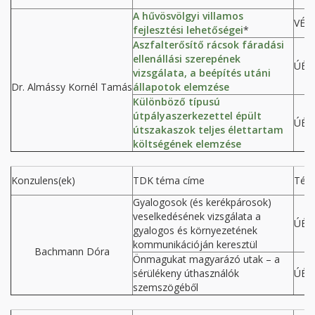
A hűvösvölgyi villamos
VÉP
fejlesztési lehetőségei
*
Aszfalterősítő rácsok fáradási
ellenállási szerepének
ÚÉP
vizsgálata, a beépítés utáni
Dr. Almássy Kornél Tamás
állapotok elemzése
Különböző típusú
útpályaszerkezettel épült
ÚÉP
útszakaszok teljes élettartam
költségének elemzése
Konzulens(ek)
TDK téma címe
Tém
Gyalogosok (és kerékpárosok)
veselkedésének vizsgálata a
ÚÉP
gyalogos és környezetének
kommunikációján keresztül
Bachmann Dóra
Önmagukat magyarázó utak – a
sérülékeny úthasználók
ÚÉP
szemszögéből