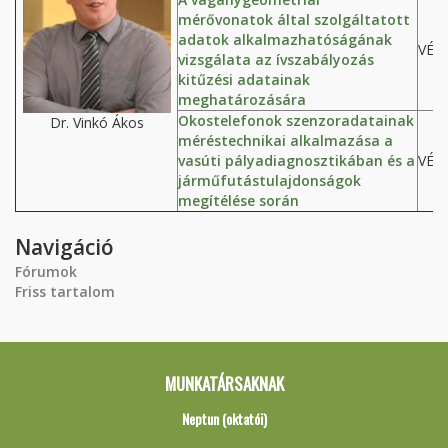
mérővonatok által szolgáltatott
adatok alkalmazhatóságának
VÉP
vizsgálata az ívszabályozás
kitűzési adatainak
meghatározására
Okostelefonok szenzoradatainak
Dr. Vinkó Ákos
méréstechnikai alkalmazása a
vasúti pályadiagnosztikában és a
VÉP
járműfutástulajdonságok
megítélése során
Navigáció
Fórumok
Friss tartalom
MUNKATÁRSAKNAK
Neptun (oktatói)