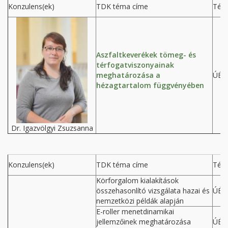
Konzulens(ek)
TDK téma címe
Tém
Aszfaltkeverékek tömeg- és
térfogatviszonyainak
meghatározása a
ÚÉP
hézagtartalom függvényében
Dr. Igazvölgyi Zsuzsanna
Konzulens(ek)
TDK téma címe
Tém
Körforgalom kialakítások
összehasonlító vizsgálata hazai és
ÚÉP
nemzetközi példák alapján
E-roller menetdinamikai
jellemzőinek meghatározása
ÚÉP