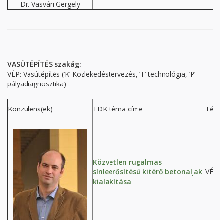
Dr. Vasvári Gergely
VASÚTÉPÍTÉS szakág:
VÉP: Vasútépítés (’K’ Közlekedéstervezés, ’T’ technológia, ’P’
pályadiagnosztika)
Konzulens(ek)
TDK téma címe
Tém
Közvetlen rugalmas
sínleerősítésű kitérő betonaljak
VÉP
kialakítása