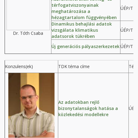
térfogatviszonyainak
ÚÉP/T
meghatározása a
hézagtartalom függvényében
Dinamikus behajlási adatok
vizsgálata klimatikus
ÚÉP/T
Dr. Tóth Csaba
adatsorok tükrében
Új generációs pályaszerkezetek
ÚÉP/T
Konzulens(ek)
TDK téma címe
Tém
Az adatokban rejlő
bizonytalanságok hatása a
ÚÉP
közlekedési modellekre