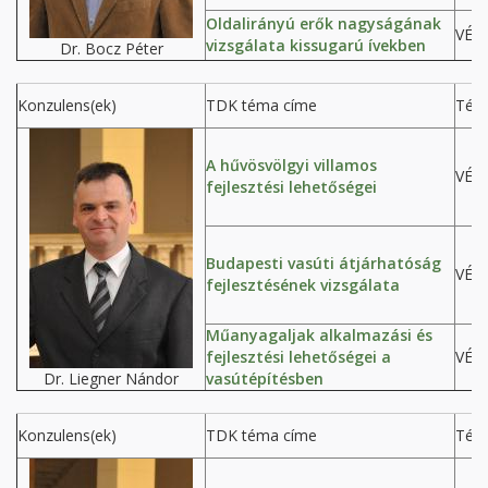
Oldalirányú erők nagyságának
VÉP
vizsgálata kissugarú ívekben
Dr. Bocz Péter
Konzulens(ek)
TDK téma címe
Tém
A hűvösvölgyi villamos
VÉP
fejlesztési lehetőségei
Budapesti vasúti átjárhatóság
VÉP
fejlesztésének vizsgálata
Műanyagaljak alkalmazási és
fejlesztési lehetőségei a
VÉP
Dr. Liegner Nándor
vasútépítésben
Konzulens(ek)
TDK téma címe
Tém