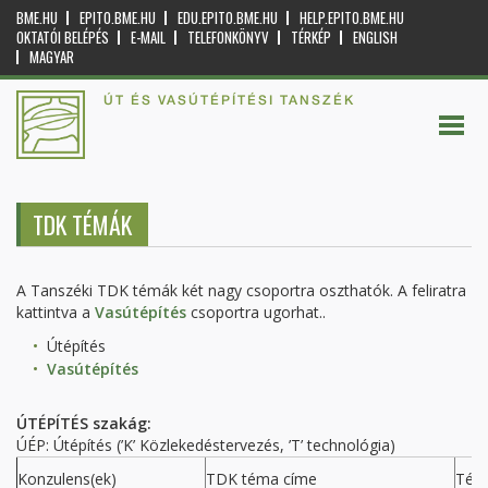
BME.HU
EPITO.BME.HU
EDU.EPITO.BME.HU
HELP.EPITO.BME.HU
OKTATÓI BELÉPÉS
E-MAIL
TELEFONKÖNYV
TÉRKÉP
ENGLISH
MAGYAR
ÚT ÉS VASÚTÉPÍTÉSI TANSZÉK
TDK TÉMÁK
A Tanszéki TDK témák két nagy csoportra oszthatók. A feliratra
kattintva a
Vasútépítés
csoportra ugorhat..
Útépítés
Vasútépítés
ÚTÉPÍTÉS szakág:
ÚÉP: Útépítés (’K’ Közlekedéstervezés, ’T’ technológia)
Konzulens(ek)
TDK téma címe
Tém