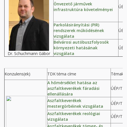
Önvezető járművek
ÚÉP
infrastruktúra követelményei
Parkolásirányítási (PIR)
rendszerek működésének
ÚÉP
vizsgálata
Belvárosi autóbuszfolyosók
környezeti hatásának
ÚÉP
Dr. Schuchmann Gábor
vizsgálata
Konzulens(ek)
TDK téma címe
Témakó
A hőmérséklet hatása az
aszfaltkeverékek fáradási
ÚÉP/T
ellenállására
Aszfaltkeverékek
ÚÉP/T
mestergörbéinek vizsgálata
Aszfaltkeverékek reológiai
ÚÉP/T
vizsgálata
Aszfaltkeverékek tömeg- és