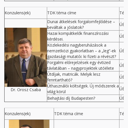
Konzulens(ek)
TDK téma címe
Tém
Dunai átkelések forgalomfejlődése –
ÚÉP
beváltak a jóslatok?
Hazai kompátkelők finanszírozási
ÚÉP
kérdései.
Közlekedési nagyberuházások a
nemzetközi gyakorlatban – a „leg”-ek
ÚÉP
gazdasági mutatói: ki fizeti a révészt?
Forgalmi előrejelzések egy évtized
ÚÉP
távlatában – nagyprojektek utóélete
Útdíjak, matricák. Melyik lesz
ÚÉP
fenntartható?
Úthasználói költségek. Új módszerek a
ÚÉP
Dr. Orosz Csaba
világ körül
Behajtási díj Budapesten?
ÚÉP
Konzulens(ek)
TDK téma címe
Tém