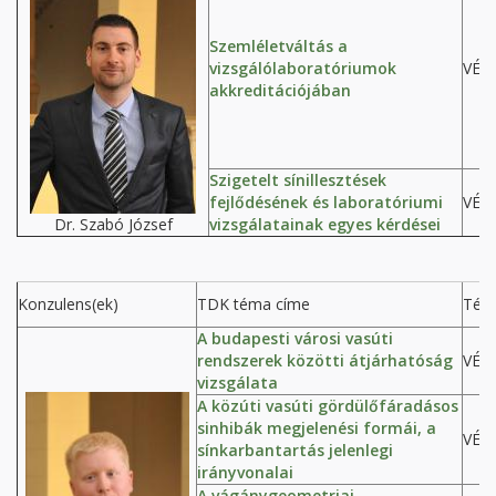
Szemléletváltás a
vizsgálólaboratóriumok
VÉP
akkreditációjában
Szigetelt sínillesztések
fejlődésének és laboratóriumi
VÉP
Dr. Szabó József
vizsgálatainak egyes kérdései
Konzulens(ek)
TDK téma címe
Tém
A budapesti városi vasúti
rendszerek közötti átjárhatóság
VÉP
vizsgálata
A közúti vasúti gördülőfáradásos
sinhibák megjelenési formái, a
VÉP
sínkarbantartás jelenlegi
irányvonalai
A vágánygeometriai