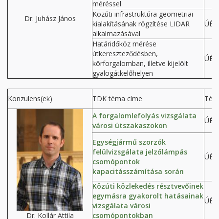
méréssel
Közúti infrastruktúra geometriai
Dr. Juhász János
kialakításának rögzítése LIDAR
ÚÉP
alkalmazásával
Határidőköz mérése
útkereszteződésben,
ÚÉP
körforgalomban, illetve kijelölt
gyalogátkelőhelyen
Konzulens(ek)
TDK téma címe
Tém
A forgalomlefolyás vizsgálata
ÚÉP
városi útszakaszokon
Egységjármű szorzók
felülvizsgálata jelzőlámpás
ÚÉP
csomópontok
kapacitásszámítása során
Közúti közlekedés résztvevőinek
egymásra gyakorolt hatásainak
ÚÉP
vizsgálata városi
Dr. Kollár Attila
csomópontokban