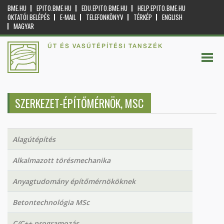
BME.HU
EPITO.BME.HU
EDU.EPITO.BME.HU
HELP.EPITO.BME.HU
OKTATÓI BELÉPÉS
E-MAIL
TELEFONKÖNYV
TÉRKÉP
ENGLISH
MAGYAR
ÚT ÉS VASÚTÉPÍTÉSI TANSZÉK
SZERKEZET-ÉPÍTŐMÉRNÖK, MSC
Alagútépítés
Alkalmazott törésmechanika
Anyagtudomány építőmérnököknek
Betontechnológia MSc
C/C++ programozás