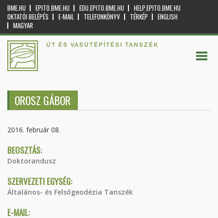
BME.HU
EPITO.BME.HU
EDU.EPITO.BME.HU
HELP.EPITO.BME.HU
OKTATÓI BELÉPÉS
E-MAIL
TELEFONKÖNYV
TÉRKÉP
ENGLISH
MAGYAR
ÚT ÉS VASÚTÉPÍTÉSI TANSZÉK
OROSZ GÁBOR
2016. február 08.
BEOSZTÁS:
Doktorandusz
SZERVEZETI EGYSÉG:
Általános- és Felsőgeodézia Tanszék
E-MAIL: