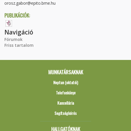
orosz.gabor@epito.bme.hu
PUBLIKÁCIÓK:
Navigáció
Fórumok
Friss tartalom
MUNKATÁRSAKNAK
Neptun (oktatói)
Telefonkönyv
Kancellária
Segítségkérés
HALLGATÓKNAK