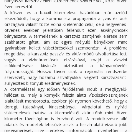
bányászat karsztvíz elleni küzdelmének színtere volt, közel ötven
éven keresztül.
A kőszén és a bauxit kitermelése hazánkban már azelőtt
elkezdődött, hogy a kommunista propaganda a „vas és acél
országává válást” tűzte volna ki elérendő célul, de a negyvenes-
ötvenes években jelentősen fellendült ezen ásványkincsek
bányászata. A termelésnek a karsztvíz szintjének elérése sem
szabhatott gátat, ám az egyre mélyülő bányákban mind
gyakrabban kellett vízbetörésekkel szembenézni. A probléma
megoldása a karsztvíz passzív és aktív módú távoltartása lett,
vagyis a vízbeáramlások elzárásával, majd a vízszint
csökkentésével kívánták biztosítani a bányaművelés
folytonosságát. Hosszú távon csak a regionális rendszerbe
szervezett, nagy hozamú szivattyúkkal végzett karsztvízszint-
süllyesztés bizonyult eredményesnek.
A kitermeléssel egy időben fejlődésnek indult a megfigyelő-
hálózat is, mely a környék felszín alatti vízkészlet-szintjének
alakulását monitorozta, ezekben jól nyomon követhető, hogy a
dorogi, tatabányai, kincsesbányai, várpalotai és nyírádi
vízkiemelések hatása a kitermeléstől akár több mint ötven
kilométer távolságban is érezhető volt. A rendelkezésre álló
adatok és modellek lehetővé teszik a felszín alatti vízadó jobb
megismerését, így értékes információk nyerhetően a