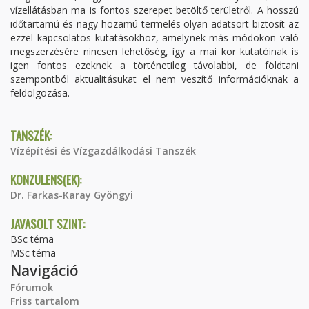
vízellátásban ma is fontos szerepet betöltő területről. A hosszú
időtartamú és nagy hozamú termelés olyan adatsort biztosít az
ezzel kapcsolatos kutatásokhoz, amelynek más módokon való
megszerzésére nincsen lehetőség, így a mai kor kutatóinak is
igen fontos ezeknek a történetileg távolabbi, de földtani
szempontból aktualitásukat el nem veszítő információknak a
feldolgozása.
TANSZÉK:
Vízépítési és Vízgazdálkodási Tanszék
KONZULENS(EK):
Dr. Farkas-Karay Gyöngyi
JAVASOLT SZINT:
BSc téma
MSc téma
Navigáció
Fórumok
Friss tartalom