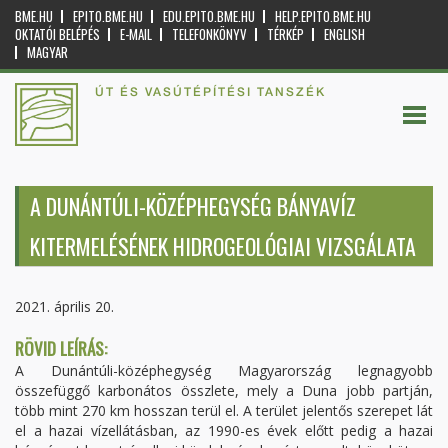
BME.HU
EPITO.BME.HU
EDU.EPITO.BME.HU
HELP.EPITO.BME.HU
OKTATÓI BELÉPÉS
E-MAIL
TELEFONKÖNYV
TÉRKÉP
ENGLISH
MAGYAR
ÚT ÉS VASÚTÉPÍTÉSI TANSZÉK
A DUNÁNTÚLI-KÖZÉPHEGYSÉG BÁNYAVÍZ
KITERMELÉSÉNEK HIDROGEOLÓGIAI VIZSGÁLATA
2021. április 20.
RÖVID LEÍRÁS:
A Dunántúli-középhegység Magyarország legnagyobb
összefüggő karbonátos összlete, mely a Duna jobb partján,
több mint 270 km hosszan terül el. A terület jelentős szerepet lát
el a hazai vízellátásban, az 1990-es évek előtt pedig a hazai