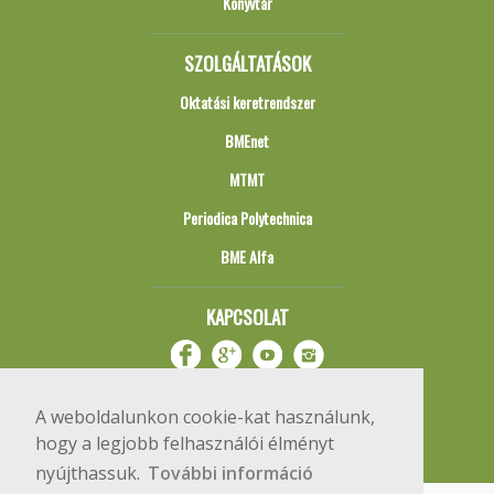
Könyvtár
SZOLGÁLTATÁSOK
Oktatási keretrendszer
BMEnet
MTMT
Periodica Polytechnica
BME Alfa
KAPCSOLAT
A weboldalunkon cookie-kat használunk,
hogy a legjobb felhasználói élményt
nyújthassuk.
További információ