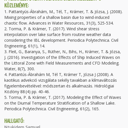
KÖZLEMÉNYE:
1. Pattantyús-Ábrahám, M., Tél, T., Krámer, T. & Józsa, J. (2008).
Mixing properties of a shallow basin due to wind-induced
chaotic flow. Advances in Water Resources, 31(3), 525-534.
2. Torma, P. & Krámer, T. (2017). Wind shear stress
interpolation over lake surface from routine weather data
considering the IBL development. Periodica Polytechnica. Civil
Engineering, 61(1), 14.
3. Fleit, G., Baranya, S., Rüther, N., Bihs, H., Krámer, T. & Józsa,
J. (2016). Investigation of the Effects of Ship Induced Waves on
the Littoral Zone with Field Measurements and CFD Modeling.
Water, 8(7), 300.
4. Pattantús-Ábrahám M, Tél T, Krámer T, Józsa J (2008). A
kaotikus advekció vizsgálata sekély tavakban a klímaváltozás
figyelembevételével: módszertan és alkalmazás. Hidrológiai
Közlöny 88:(4) pp. 40-46.
5. Torma, P. & Krámer, T. (2017). Modeling the Effect of Waves
on the Diurnal Temperature Stratification of a Shallow Lake.
Periodica Polytechnica. Civil Engineering, 61(2), 165.
HALLGATÓ:
Ntukidem Samuel