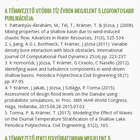
A TÉMAVEZETŐ UTÓBBI TÍZ ÉVBEN MEGJELENT 5 LEGFONTOSABB
PUBLIKÁCIÓJA:
1. Pattantyús-Ábrahám, M., Tél, T., Krámer, T. & Józsa, J. (2008).
Mixing properties of a shallow basin due to wind-induced
chaotic flow. Advances in Water Resources, 31(3), 525-534.
2. L Jiang, A G L Borthwick, T Krámer, J Józsa (2011): Variable
density bore interaction with block obstacles. International
Journal Of Computational Fluid Dynamics 25:(4) pp. 223-237.
3. K Homoródi, J Józsa, T Krámer, G Ciraolo, C Nasello (2012).
Identifying wave and turbulence components in wind-driven
shallow basins. Periodica Polytechnica-Civil Engineering 56:(1)
pp. 87-95.
4. T Krámer, J Jakab, J Józsa, J Szilágyi, P Torma (2015).
Assessment of design flood levels on the Danube using
probabilistic simulations, In: Proc. 36th IAHR World Congress.
Hága, Hollandia, 2015.06.28-2015.07.03.
5. Torma, P. & Krámer, T. (2017). Modeling the Effect of Waves
on the Diurnal Temperature Stratification of a Shallow Lake.
Periodica Polytechnica. Civil Engineering, 61(2), 165.
A TÉMAVEZETŐ FENTI FOLYÓIRATOKBAN MEGJELENT 5