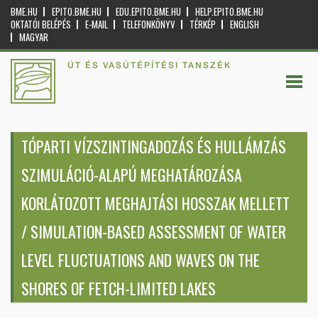
BME.HU
EPITO.BME.HU
EDU.EPITO.BME.HU
HELP.EPITO.BME.HU
OKTATÓI BELÉPÉS
E-MAIL
TELEFONKÖNYV
TÉRKÉP
ENGLISH
MAGYAR
ÚT ÉS VASÚTÉPÍTÉSI TANSZÉK
TÓPARTI VÍZSZINTINGADOZÁS ÉS HULLÁMZÁS
SZIMULÁCIÓ-ALAPÚ MEGHATÁROZÁSA
KORLÁTOZOTT MEGHAJTÁSI HOSSZAK MELLETT
/ SIMULATION-BASED ASSESSMENT OF WATER
LEVEL FLUCTUATIONS AND WAVES ON THE
SHORES OF FETCH-LIMITED LAKES