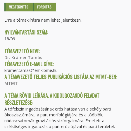
Elsődleges fülek
MEGTEKINTÉS
(AKTÍV
FORDÍTÁS
FÜL)
Erre a témakiírásra nem lehet jelentkezni.
NYILVÁNTARTÁSI SZÁM:
18/09
TÉMAVEZETŐ NEVE:
Dr. Krámer Tamás
TÉMAVEZETŐ E-MAIL CÍME:
kramer.tamas@emk.bme.hu
A TÉMAVEZETŐ TELJES PUBLIKÁCIÓS LISTÁJA AZ MTMT-BEN:
MTMT
A TÉMA RÖVID LEÍRÁSA, A KIDOLGOZANDÓ FELADAT
RÉSZLETEZÉSE:
A tófelszín ingadozásának erős hatása van a sekély parti
ökoszisztémára, a part morfológiájára és a tóöblök,
nádascsatornák gravitációs vízforgalmára. Emellett a
szélsőséges ingadozás a part eróziójával és parti területek