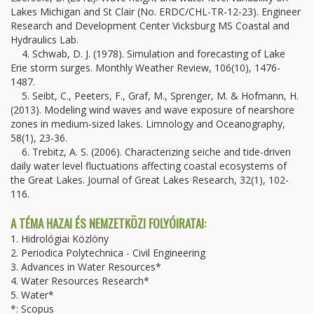
Lakes Michigan and St Clair (No. ERDC/CHL-TR-12-23). Engineer
Research and Development Center Vicksburg MS Coastal and
Hydraulics Lab.
4. Schwab, D. J. (1978). Simulation and forecasting of Lake
Erie storm surges. Monthly Weather Review, 106(10), 1476-
1487.
5. Seibt, C., Peeters, F., Graf, M., Sprenger, M. & Hofmann, H.
(2013). Modeling wind waves and wave exposure of nearshore
zones in medium‐sized lakes. Limnology and Oceanography,
58(1), 23-36.
6. Trebitz, A. S. (2006). Characterizing seiche and tide-driven
daily water level fluctuations affecting coastal ecosystems of
the Great Lakes. Journal of Great Lakes Research, 32(1), 102-
116.
A TÉMA HAZAI ÉS NEMZETKÖZI FOLYÓIRATAI:
1. Hidrológiai Közlöny
2. Periodica Polytechnica - Civil Engineering
3. Advances in Water Resources*
4. Water Resources Research*
5. Water*
*: Scopus