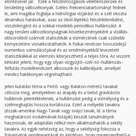
elöntésével jár. Ezek a felszínmozgások véletlenszerűek és
területileg változékonyak. Széles frekvenciatartományt fednek
le, ami magába foglalja a hidrológiai vízjárást és a szél okozta
dinamikus hatásokat, azaz az öböl-léptékű felszínkilendülést,
vízszínlengést és a sokkal rövidebb periodikus hullámzást. A
nagy területi változékonyságnak következményeként a vízállás-
idősorokból számolt statisztikák a vízmércének csak szűkebb
környezetére vonatkoztathatók. A fizikai rendszer hosszúidejű
numerikus szimulációjával és az eredményekből levezetett
statisztikákkal az elemzés kiterjeszthető a teljes tóra. Az viszont
kihívást jelent, hogy egy olyan vízgyűjtő–szél–tó–hullámzás–
felfutás modell­rendszert alkossunk és kalibráljunk, amellyel
mindez hatékonyan végrehajtható.
Jelen kutatási téma a Fertő- vagy Balaton-méretű tavakat
célozza meg, amelyekben az árapály és a belső gravitációs
hullámok jelentéktelenek, a hullámzást pedig a vízmélység és a
szélmeghajtás hossza korlátozza. Ezért a mélyebb tavakra
(észak-amerikai Nagy-Tavak vagy svájci tavak, ld. a téma
meghatározó irodalmának listáját) készült tanulmányok
hasznosak, de adaptálás nélkül nem alkalmazhatók a sekély
tavakra. Az egyik nehézség az, hogy a sekélység fokozza a
folyamatok nemlinearitását és kérdéses, hogy megengedhető-e