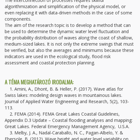
The interconnection of processes requires skillful
algorithmization and simplification of the physical model, or
even replacing it with data-driven methods in the case of some
components.
The aim of the research topic is to develop a method that can
be used to determine the dynamic water level fluctuation and
the probability distribution of waves along the coast of shallow,
medium-sized lakes. It is not only the extreme swings that must
be verified, but also the averages and minimums because these
indicators are used in the ecological study, flood risk
assessment and coastal protection planning.
A TÉMA MEGHATÁROZÓ IRODALMA:
1. Amini, A., Dhont, B. & Heller, P. (2017). Wave atlas for
Swiss lakes: modeling design waves in mountainous lakes.
Journal of Applied Water Engineering and Research, 5(2), 103-
113.
2. FEMA (2014). FEMA Great Lakes Coastal Guidelines,
Appendix D.3 Update – Coastal flooding analyses and mapping:
Great Lakes. Federal Emergency Management Agency, U.S.A.
3. Melby, J. A., Nadal-Caraballo, N. C., Pagan-Albelo, Y. &
Ebersole, B. (2012). Wave height and water level variability on