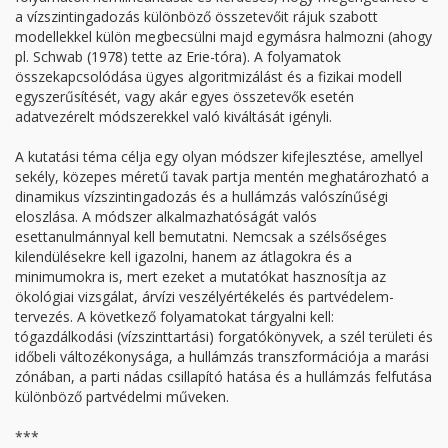
a vízszintingadozás különböző összetevőit rájuk szabott
modellekkel külön megbecsülni majd egymásra halmozni (ahogy
pl. Schwab (1978) tette az Erie-tóra). A folyamatok
összekapcsolódása ügyes algoritmizálást és a fizikai modell
egyszerűsítését, vagy akár egyes összetevők esetén
adatvezérelt módszerekkel való kiváltását igényli.
A kutatási téma célja egy olyan módszer kifejlesztése, amellyel
sekély, közepes méretű tavak partja mentén meghatározható a
dinamikus vízszintingadozás és a hullámzás valószínűségi
eloszlása. A módszer alkalmazhatóságát valós
esettanulmánnyal kell bemutatni. Nemcsak a szélsőséges
kilendülésekre kell igazolni, hanem az átlagokra és a
minimumokra is, mert ezeket a mutatókat hasznosítja az
ökológiai vizsgálat, árvízi veszélyértékelés és partvédelem-
tervezés. A következő folyamatokat tárgyalni kell:
tógazdálkodási (vízszint­tartási) forgatókönyvek, a szél területi és
időbeli változékonysága, a hullámzás transzformációja a marási
zónában, a parti nádas csillapító hatása és a hullámzás felfutása
különböző partvédelmi műveken.
***