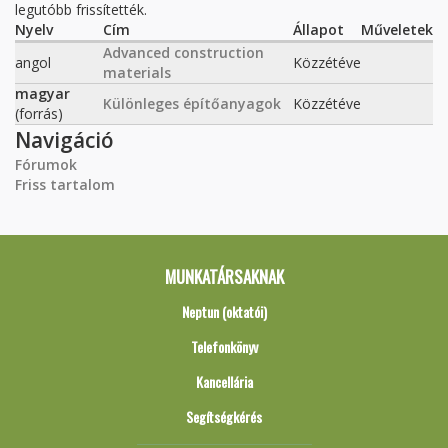
legutóbb frissítették.
Nyelv
Cím
Állapot
Műveletek
Advanced construction
angol
Közzétéve
materials
magyar
Különleges építőanyagok
Közzétéve
(forrás)
Navigáció
Fórumok
Friss tartalom
MUNKATÁRSAKNAK
Neptun (oktatói)
Telefonkönyv
Kancellária
Segítségkérés