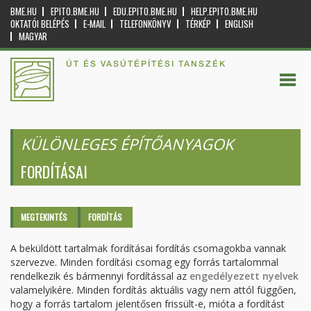
BME.HU
EPITO.BME.HU
EDU.EPITO.BME.HU
HELP.EPITO.BME.HU
OKTATÓI BELÉPÉS
E-MAIL
TELEFONKÖNYV
TÉRKÉP
ENGLISH
MAGYAR
ÚT ÉS VASÚTÉPÍTÉSI TANSZÉK
KÜLÖNLEGES ÉPÍTŐANYAGOK
FORDÍTÁSAI
Elsődleges fülek
MEGTEKINTÉS
FORDÍTÁS
(AKTÍV
FÜL)
A beküldött tartalmak fordításai fordítás csomagokba vannak
szervezve. Minden fordítási csomag egy forrás tartalommal
rendelkezik és bármennyi fordítással az
engedélyezett nyelvek
valamelyikére. Minden fordítás aktuális vagy nem attól függően,
hogy a forrás tartalom jelentősen frissült-e, mióta a fordítást