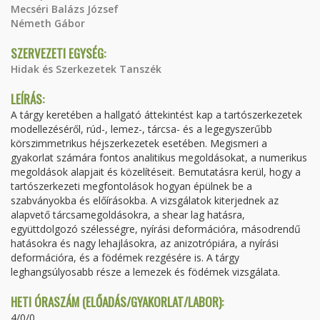
Mecséri Balázs József
Németh Gábor
SZERVEZETI EGYSÉG:
Hidak és Szerkezetek Tanszék
LEÍRÁS:
A tárgy keretében a hallgató áttekintést kap a tartószerkezetek
modellezéséről, rúd-, lemez-, tárcsa- és a legegyszerűbb
körszimmetrikus héjszerkezetek esetében. Megismeri a
gyakorlat számára fontos analitikus megoldásokat, a numerikus
megoldások alapjait és közelítéseit. Bemutatásra kerül, hogy a
tartószerkezeti megfontolások hogyan épülnek be a
szabványokba és előírásokba. A vizsgálatok kiterjednek az
alapvető tárcsamegoldásokra, a shear lag hatásra,
együttdolgozó szélességre, nyírási deformációra, másodrendű
hatásokra és nagy lehajlásokra, az anizotrópiára, a nyírási
deformációra, és a födémek rezgésére is. A tárgy
leghangsúlyosabb része a lemezek és födémek vizsgálata.
HETI ÓRASZÁM (ELŐADÁS/GYAKORLAT/LABOR):
4/0/0