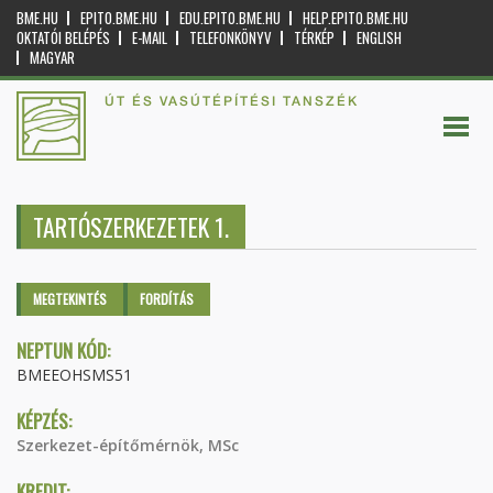
BME.HU
EPITO.BME.HU
EDU.EPITO.BME.HU
HELP.EPITO.BME.HU
OKTATÓI BELÉPÉS
E-MAIL
TELEFONKÖNYV
TÉRKÉP
ENGLISH
MAGYAR
ÚT ÉS VASÚTÉPÍTÉSI TANSZÉK
TARTÓSZERKEZETEK 1.
Elsődleges fülek
MEGTEKINTÉS
(AKTÍV
FORDÍTÁS
FÜL)
NEPTUN KÓD:
BMEEOHSMS51
KÉPZÉS:
Szerkezet-építőmérnök, MSc
KREDIT: