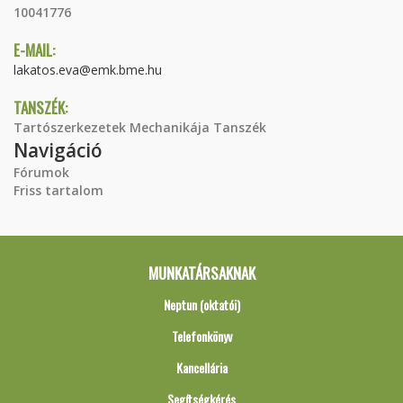
10041776
E-MAIL:
lakatos.eva@emk.bme.hu
TANSZÉK:
Tartószerkezetek Mechanikája Tanszék
Navigáció
Fórumok
Friss tartalom
MUNKATÁRSAKNAK
Neptun (oktatói)
Telefonkönyv
Kancellária
Segítségkérés