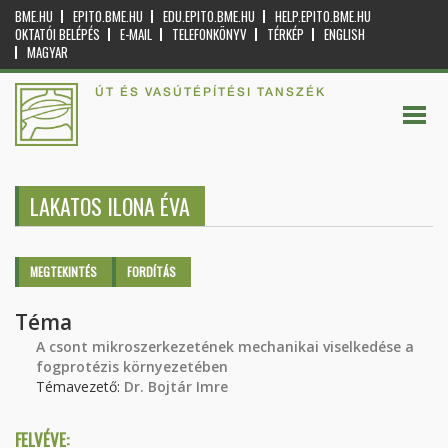
BME.HU
EPITO.BME.HU
EDU.EPITO.BME.HU
HELP.EPITO.BME.HU
OKTATÓI BELÉPÉS
E-MAIL
TELEFONKÖNYV
TÉRKÉP
ENGLISH
MAGYAR
ÚT ÉS VASÚTÉPÍTÉSI TANSZÉK
LAKATOS ILONA ÉVA
Elsődleges fülek
MEGTEKINTÉS
(AKTÍV
FORDÍTÁS
FÜL)
Téma
A csont mikroszerkezetének mechanikai viselkedése a
fogprotézis környezetében
Témavezető:
Dr. Bojtár Imre
FELVÉVE: