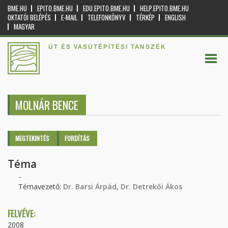
BME.HU
EPITO.BME.HU
EDU.EPITO.BME.HU
HELP.EPITO.BME.HU
OKTATÓI BELÉPÉS
E-MAIL
TELEFONKÖNYV
TÉRKÉP
ENGLISH
MAGYAR
ÚT ÉS VASÚTÉPÍTÉSI TANSZÉK
MOLNÁR BENCE
Elsődleges fülek
MEGTEKINTÉS
(AKTÍV
FORDÍTÁS
FÜL)
Téma
-
Témavezető:
Dr. Barsi Árpád
,
Dr. Detrekői Ákos
FELVÉVE:
2008