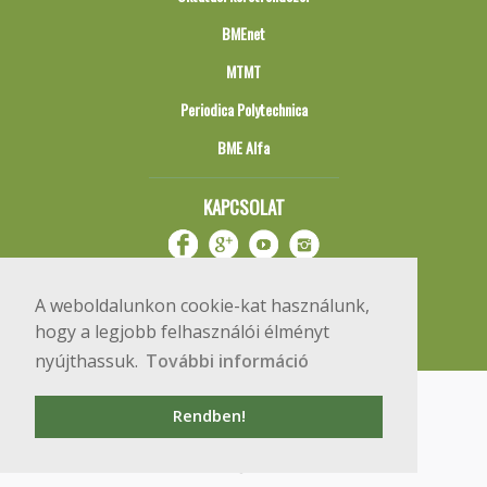
BMEnet
MTMT
Periodica Polytechnica
BME Alfa
KAPCSOLAT
A weboldalunkon cookie-kat használunk,
hogy a legjobb felhasználói élményt
nyújthassuk.
További információ
Impresszum
Copyright © 2020 BME Építőmérnöki Kar
Rendben!
1111 Budapest, Műegyetem rkp. 3.
+36 1 463 3531
webmester@emk.bme.hu