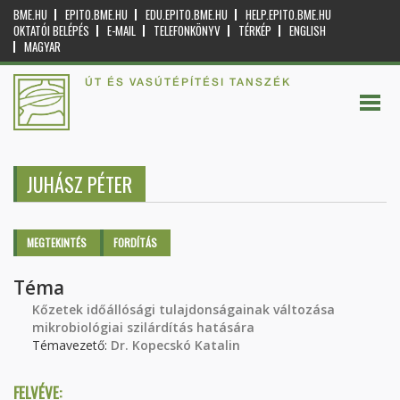
BME.HU
EPITO.BME.HU
EDU.EPITO.BME.HU
HELP.EPITO.BME.HU
OKTATÓI BELÉPÉS
E-MAIL
TELEFONKÖNYV
TÉRKÉP
ENGLISH
MAGYAR
ÚT ÉS VASÚTÉPÍTÉSI TANSZÉK
JUHÁSZ PÉTER
Elsődleges fülek
MEGTEKINTÉS
(AKTÍV
FORDÍTÁS
FÜL)
Téma
Kőzetek időállósági tulajdonságainak változása
mikrobiológiai szilárdítás hatására
Témavezető:
Dr. Kopecskó Katalin
FELVÉVE: