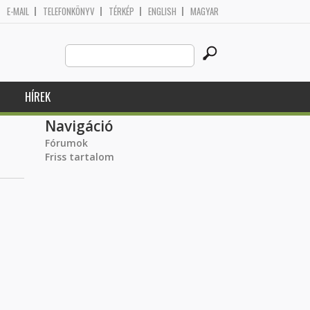
E-MAIL
TELEFONKÖNYV
TÉRKÉP
ENGLISH
MAGYAR
Search
Keresés űrlap
this
site
HÍREK
Navigáció
Fórumok
Friss tartalom