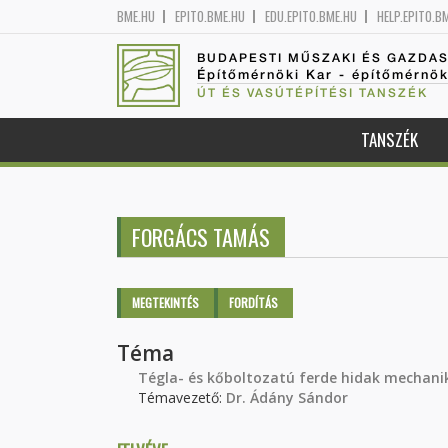
BME.HU
EPITO.BME.HU
EDU.EPITO.BME.HU
HELP.EPITO.B
BUDAPESTI MŰSZAKI ÉS GAZDA
Építőmérnöki Kar - építőmérnö
ÚT ÉS VASÚTÉPÍTÉSI TANSZÉK
TANSZÉK
FORGÁCS TAMÁS
Elsődleges fülek
MEGTEKINTÉS
(AKTÍV
FORDÍTÁS
FÜL)
Téma
Tégla- és kőboltozatú ferde hidak mechani
Témavezető:
Dr. Ádány Sándor