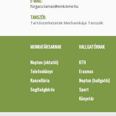
E-MAIL:
forgacs.tamas@emk.bme.hu
TANSZÉK:
Tartószerkezetek Mechanikája Tanszék
MUNKATÁRSAKNAK
HALLGATÓKNAK
Neptun (oktatói)
KTH
Telefonkönyv
Erasmus
Kancellária
Neptun (hallgatói)
Segítségkérés
Sport
Könyvtár