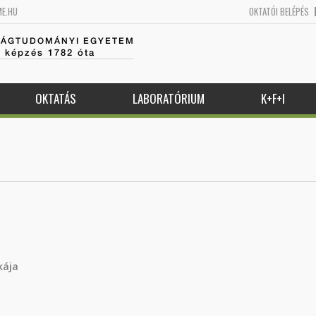
ME.HU
OKTATÓI BELÉPÉS
SÁGTUDOMÁNYI EGYETEM
k képzés 1782 óta
OKTATÁS
LABORATÓRIUM
K+F+I
kája