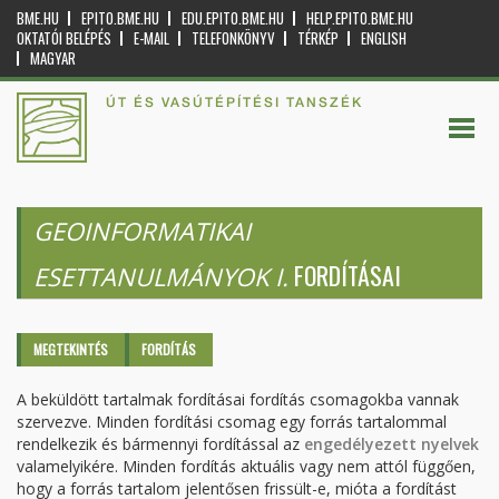
BME.HU
EPITO.BME.HU
EDU.EPITO.BME.HU
HELP.EPITO.BME.HU
OKTATÓI BELÉPÉS
E-MAIL
TELEFONKÖNYV
TÉRKÉP
ENGLISH
MAGYAR
ÚT ÉS VASÚTÉPÍTÉSI TANSZÉK
GEOINFORMATIKAI
FORDÍTÁSAI
ESETTANULMÁNYOK I.
Elsődleges fülek
MEGTEKINTÉS
FORDÍTÁS
(AKTÍV
FÜL)
A beküldött tartalmak fordításai fordítás csomagokba vannak
szervezve. Minden fordítási csomag egy forrás tartalommal
rendelkezik és bármennyi fordítással az
engedélyezett nyelvek
valamelyikére. Minden fordítás aktuális vagy nem attól függően,
hogy a forrás tartalom jelentősen frissült-e, mióta a fordítást