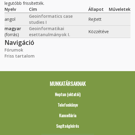
legutóbb frissítették.
Nyelv
Cím
Állapot
Műveletek
Geoinformatics case
angol
Rejtett
studies I
magyar
Geoinformatikai
Közzétéve
(forrás)
esettanulmányok I.
Navigáció
Fórumok
Friss tartalom
MUNKATÁRSAKNAK
Neptun (oktatói)
Telefonkönyv
Kancellária
Segítségkérés