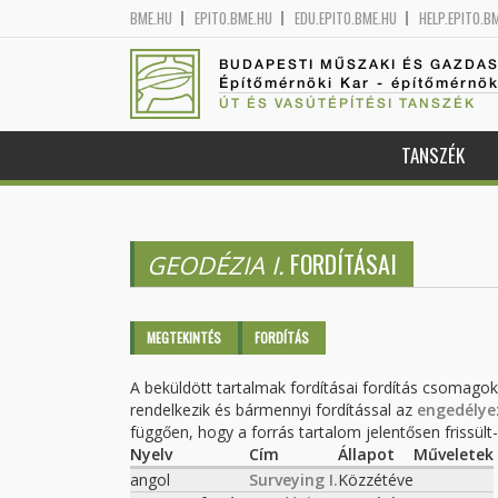
BME.HU
EPITO.BME.HU
EDU.EPITO.BME.HU
HELP.EPITO.B
BUDAPESTI MŰSZAKI ÉS GAZDA
Építőmérnöki Kar - építőmérnö
ÚT ÉS VASÚTÉPÍTÉSI TANSZÉK
TANSZÉK
FORDÍTÁSAI
GEODÉZIA I.
Elsődleges fülek
MEGTEKINTÉS
FORDÍTÁS
(AKTÍV
FÜL)
A beküldött tartalmak fordításai fordítás csomago
rendelkezik és bármennyi fordítással az
engedélye
függően, hogy a forrás tartalom jelentősen frissült-e
Nyelv
Cím
Állapot
Műveletek
angol
Surveying I.
Közzétéve