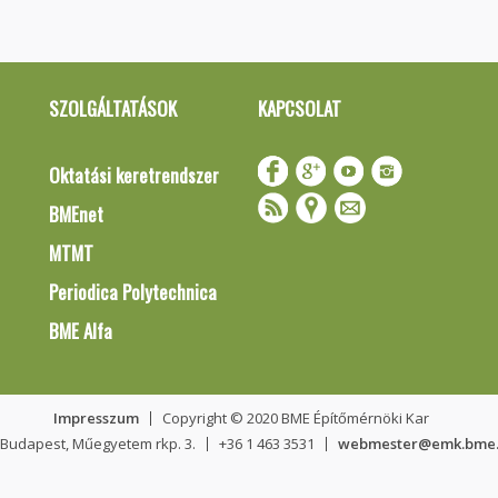
SZOLGÁLTATÁSOK
KAPCSOLAT
Oktatási keretrendszer
BMEnet
MTMT
Periodica Polytechnica
BME Alfa
Impresszum
Copyright © 2020 BME Építőmérnöki Kar
 Budapest, Műegyetem rkp. 3.
+36 1 463 3531
webmester@emk.bme