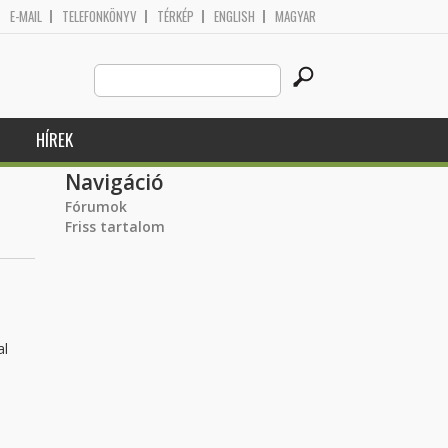
E-MAIL
TELEFONKÖNYV
TÉRKÉP
ENGLISH
MAGYAR
Search
Keresés űrlap
this
site
HÍREK
Navigáció
Fórumok
Friss tartalom
al