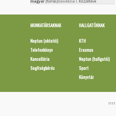
magyar
(forrás)
Geodézia I.
Közzétéve
MUNKATÁRSAKNAK
HALLGATÓKNAK
Neptun (oktatói)
KTH
Telefonkönyv
Erasmus
Kancellária
Neptun (hallgatói)
Segítségkérés
Sport
Könyvtár
1111