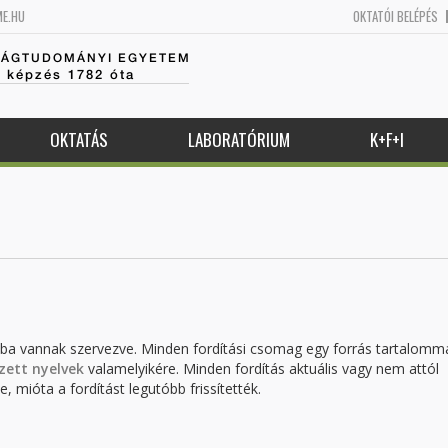
ME.HU
OKTATÓI BELÉPÉS
SÁGTUDOMÁNYI EGYETEM
k képzés 1782 óta
OKTATÁS
LABORATÓRIUM
K+F+I
kba vannak szervezve. Minden fordítási csomag egy forrás tartalomm
zett nyelvek
valamelyikére. Minden fordítás aktuális vagy nem attól
, mióta a fordítást legutóbb frissítették.