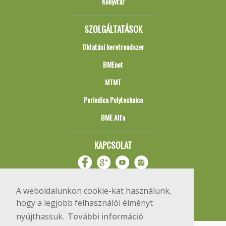
Könyvtár
SZOLGÁLTATÁSOK
Oktatási keretrendszer
BMEnet
MTMT
Periodica Polytechnica
BME Alfa
KAPCSOLAT
A weboldalunkon cookie-kat használunk,
hogy a legjobb felhasználói élményt
nyújthassuk.
További információ