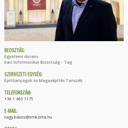
BEOSZTÁS:
Egyetemi docens
Kari Informatikai Bizottság - Tag
SZERVEZETI EGYSÉG:
Építőanyagok és Magasépítés Tanszék
TELEFONSZÁM:
+36 1 463 1175
E-MAIL:
nagy.balazs@emk.bme.hu