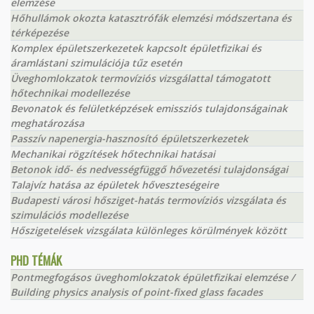
elemzése
Hőhullámok okozta katasztrófák elemzési módszertana és
térképezése
Komplex épületszerkezetek kapcsolt épületfizikai és
áramlástani szimulációja tűz esetén
Üveghomlokzatok termovíziós vizsgálattal támogatott
hőtechnikai modellezése
Bevonatok és felületképzések emissziós tulajdonságainak
meghatározása
Passzív napenergia-hasznosító épületszerkezetek
Mechanikai rögzítések hőtechnikai hatásai
Betonok idő- és nedvességfüggő hővezetési tulajdonságai
Talajvíz hatása az épületek hőveszteségeire
Budapesti városi hősziget-hatás termovíziós vizsgálata és
szimulációs modellezése
Hőszigetelések vizsgálata különleges körülmények között
PHD TÉMÁK
Pontmegfogásos üveghomlokzatok épületfizikai elemzése /
Building physics analysis of point-fixed glass facades