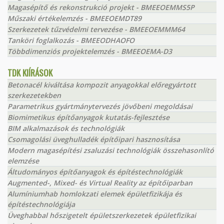
Magasépítő és rekonstrukció projekt - BMEEOEMMS5P
Műszaki értékelemzés - BMEEOEMDT89
Szerkezetek tűzvédelmi tervezése - BMEEOEMMM64
Tanköri foglalkozás - BMEEODHAOFO
Többdimenziós projektelemzés - BMEEOEMA-D3
TDK KIÍRÁSOK
Betonacél kiváltása kompozit anyagokkal előregyártott
szerkezetekben
Parametrikus gyártmánytervezés jövőbeni megoldásai
Biomimetikus építőanyagok kutatás-fejlesztése
BIM alkalmazások és technológiák
Csomagolási üveghulladék építőipari hasznosítása
Modern magasépítési zsaluzási technológiák összehasonlító
elemzése
Áltudományos építőanyagok és építéstechnológiák
Augmented-, Mixed- és Virtual Reality az építőiparban
Alumíniumhab homlokzati elemek épületfizikája és
építéstechnológiája
Üveghabbal hőszigetelt épületszerkezetek épületfizikai