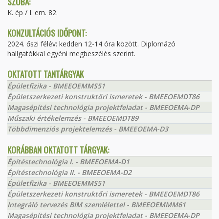
SZOBA:
K. ép / I. em. 82.
KONZULTÁCIÓS IDŐPONT:
2024. őszi félév: kedden 12-14 óra között. Diplomázó
hallgatókkal egyéni megbeszélés szerint.
OKTATOTT TANTÁRGYAK
Épületfizika - BMEEOEMMS51
Épületszerkezeti konstruktőri ismeretek - BMEEOEMDT86
Magasépítési technológia projektfeladat - BMEEOEMA-DP
Műszaki értékelemzés - BMEEOEMDT89
Többdimenziós projektelemzés - BMEEOEMA-D3
KORÁBBAN OKTATOTT TÁRGYAK:
Építéstechnológia I. - BMEEOEMA-D1
Építéstechnológia II. - BMEEOEMA-D2
Épületfizika - BMEEOEMMS51
Épületszerkezeti konstruktőri ismeretek - BMEEOEMDT86
Integráló tervezés BIM szemlélettel - BMEEOEMMM61
Magasépítési technológia projektfeladat - BMEEOEMA-DP