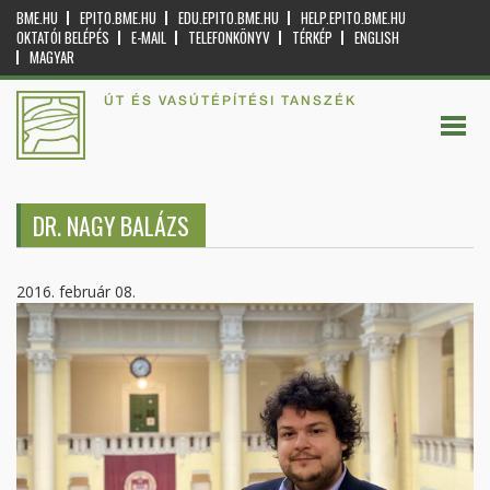
BME.HU
EPITO.BME.HU
EDU.EPITO.BME.HU
HELP.EPITO.BME.HU
OKTATÓI BELÉPÉS
E-MAIL
TELEFONKÖNYV
TÉRKÉP
ENGLISH
MAGYAR
ÚT ÉS VASÚTÉPÍTÉSI TANSZÉK
DR. NAGY BALÁZS
2016. február 08.