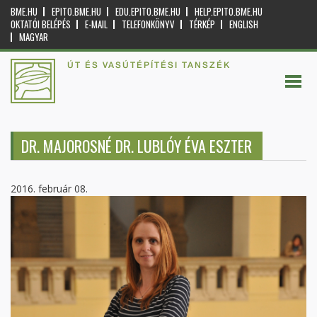
BME.HU
EPITO.BME.HU
EDU.EPITO.BME.HU
HELP.EPITO.BME.HU
OKTATÓI BELÉPÉS
E-MAIL
TELEFONKÖNYV
TÉRKÉP
ENGLISH
MAGYAR
ÚT ÉS VASÚTÉPÍTÉSI TANSZÉK
DR. MAJOROSNÉ DR. LUBLÓY ÉVA ESZTER
2016. február 08.