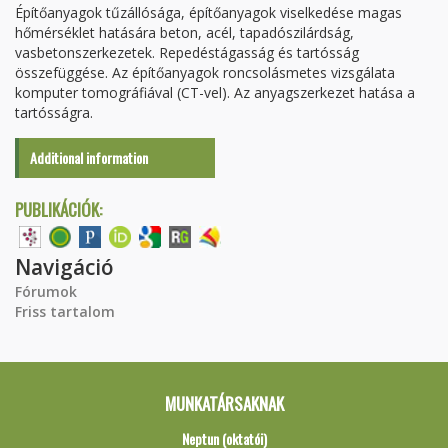
Építőanyagok tűzállósága, építőanyagok viselkedése magas
hőmérséklet hatására beton, acél, tapadószilárdság,
vasbetonszerkezetek. Repedéstágasság és tartósság
összefüggése. Az építőanyagok roncsolásmetes vizsgálata
komputer tomográfiával (CT-vel). Az anyagszerkezet hatása a
tartósságra.
Additional information
PUBLIKÁCIÓK:
Navigáció
Fórumok
Friss tartalom
MUNKATÁRSAKNAK
Neptun (oktatói)