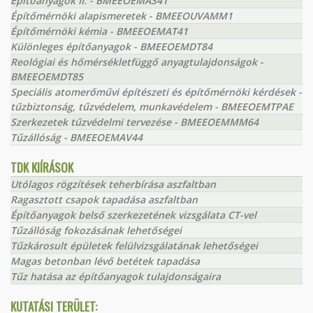
Építőanyagok II. - BMEEOEMAS41
Építőmérnöki alapismeretek - BMEEOUVAMM1
Építőmérnöki kémia - BMEEOEMAT41
Különleges építőanyagok - BMEEOEMDT84
Reológiai és hőmérsékletfüggő anyagtulajdonságok -
BMEEOEMDT85
Speciális atomerőművi építészeti és építőmérnöki kérdések -
tűzbiztonság, tűzvédelem, munkavédelem - BMEEOEMTPAE
Szerkezetek tűzvédelmi tervezése - BMEEOEMMM64
Tűzállóság - BMEEOEMAV44
TDK KIÍRÁSOK
Utólagos rögzítések teherbírása aszfaltban
Ragasztott csapok tapadása aszfaltban
Építőanyagok belső szerkezetének vizsgálata CT-vel
Tűzállóság fokozásának lehetőségei
Tűzkárosult épületek felülvizsgálatának lehetőségei
Magas betonban lévő betétek tapadása
Tűz hatása az építőanyagok tulajdonságaira
KUTATÁSI TERÜLET: