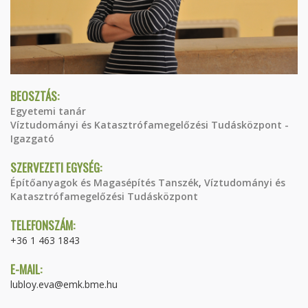
BEOSZTÁS:
Egyetemi tanár
Víztudományi és Katasztrófamegelőzési Tudásközpont -
Igazgató
SZERVEZETI EGYSÉG:
Építőanyagok és Magasépítés Tanszék
,
Víztudományi és
Katasztrófamegelőzési Tudásközpont
TELEFONSZÁM:
+36 1 463 1843
E-MAIL:
lubloy.eva@emk.bme.hu