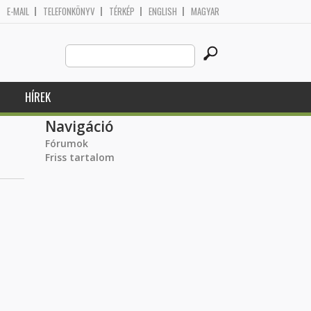
E-MAIL
TELEFONKÖNYV
TÉRKÉP
ENGLISH
MAGYAR
Search
Keresés űrlap
this
site
HÍREK
Navigáció
Fórumok
Friss tartalom