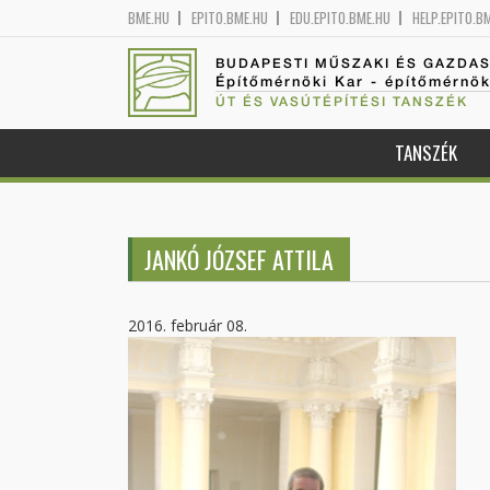
BME.HU
EPITO.BME.HU
EDU.EPITO.BME.HU
HELP.EPITO.B
BUDAPESTI MŰSZAKI ÉS GAZDA
Építőmérnöki Kar - építőmérnö
ÚT ÉS VASÚTÉPÍTÉSI TANSZÉK
TANSZÉK
JANKÓ JÓZSEF ATTILA
2016. február 08.