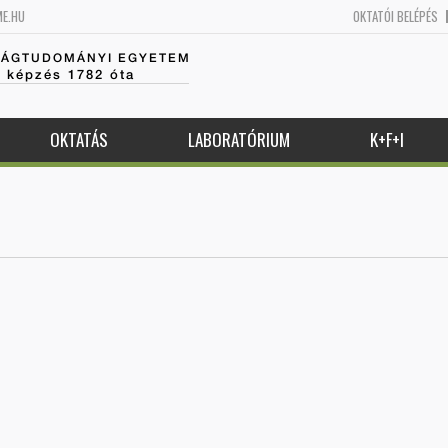
ME.HU
OKTATÓI BELÉPÉS
SÁGTUDOMÁNYI EGYETEM
k képzés 1782 óta
OKTATÁS
LABORATÓRIUM
K+F+I