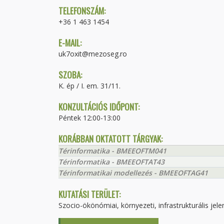
TELEFONSZÁM:
+36 1 463 1454
E-MAIL:
uk7oxit@mezoseg.ro
SZOBA:
K. ép / I. em. 31/11.
KONZULTÁCIÓS IDŐPONT:
Péntek 12:00-13:00
KORÁBBAN OKTATOTT TÁRGYAK:
Térinformatika - BMEEOFTM041
Térinformatika - BMEEOFTAT43
Térinformatikai modellezés - BMEEOFTAG41
KUTATÁSI TERÜLET:
Szocio-ökönómiai, környezeti, infrastrukturális j