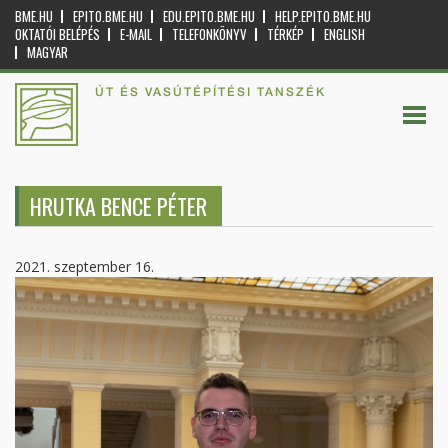
BME.HU
EPITO.BME.HU
EDU.EPITO.BME.HU
HELP.EPITO.BME.HU
OKTATÓI BELÉPÉS
E-MAIL
TELEFONKÖNYV
TÉRKÉP
ENGLISH
MAGYAR
ÚT ÉS VASÚTÉPÍTÉSI TANSZÉK
HRUTKA BENCE PÉTER
2021. szeptember 16.