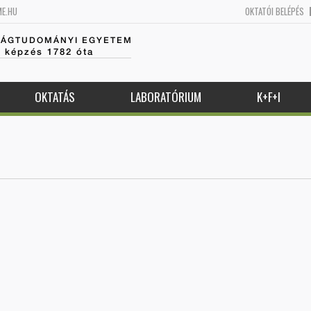
ME.HU
OKTATÓI BELÉPÉS
SÁGTUDOMÁNYI EGYETEM
k képzés 1782 óta
OKTATÁS
LABORATÓRIUM
K+F+I