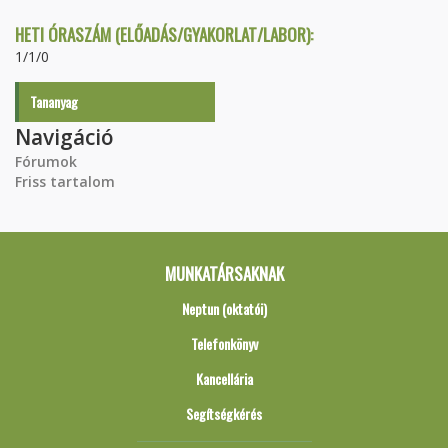
HETI ÓRASZÁM (ELŐADÁS/GYAKORLAT/LABOR):
1/1/0
Tananyag
Navigáció
Fórumok
Friss tartalom
MUNKATÁRSAKNAK
Neptun (oktatói)
Telefonkönyv
Kancellária
Segítségkérés