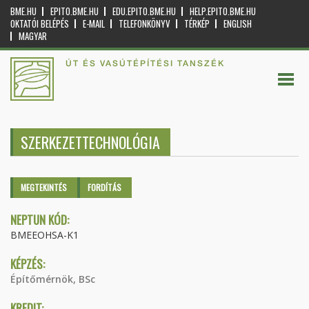
BME.HU
EPITO.BME.HU
EDU.EPITO.BME.HU
HELP.EPITO.BME.HU
OKTATÓI BELÉPÉS
E-MAIL
TELEFONKÖNYV
TÉRKÉP
ENGLISH
MAGYAR
ÚT ÉS VASÚTÉPÍTÉSI TANSZÉK
SZERKEZETTECHNOLÓGIA
Elsődleges fülek
MEGTEKINTÉS
(AKTÍV
FORDÍTÁS
FÜL)
NEPTUN KÓD:
BMEEOHSA-K1
KÉPZÉS:
Építőmérnök, BSc
KREDIT: