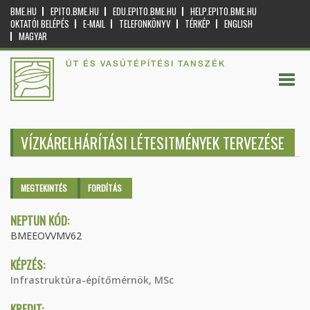
BME.HU
EPITO.BME.HU
EDU.EPITO.BME.HU
HELP.EPITO.BME.HU
OKTATÓI BELÉPÉS
E-MAIL
TELEFONKÖNYV
TÉRKÉP
ENGLISH
MAGYAR
ÚT ÉS VASÚTÉPÍTÉSI TANSZÉK
VÍZKÁRELHÁRÍTÁSI LÉTESITMÉNYEK TERVEZÉSE
Elsődleges fülek
MEGTEKINTÉS
(AKTÍV
FORDÍTÁS
FÜL)
NEPTUN KÓD:
BMEEOVVMV62
KÉPZÉS:
Infrastruktúra-építőmérnök, MSc
KREDIT: