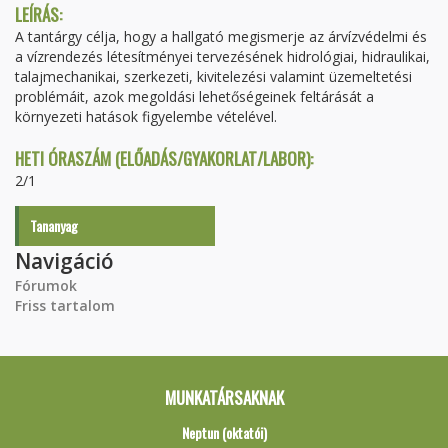
LEÍRÁS:
A tantárgy célja, hogy a hallgató megismerje az árvízvédelmi és
a vízrendezés létesítményei tervezésének hidrológiai, hidraulikai,
talajmechanikai, szerkezeti, kivitelezési valamint üzemeltetési
problémáit, azok megoldási lehetőségeinek feltárását a
környezeti hatások figyelembe vételével.
HETI ÓRASZÁM (ELŐADÁS/GYAKORLAT/LABOR):
2/1
Tananyag
Navigáció
Fórumok
Friss tartalom
MUNKATÁRSAKNAK
Neptun (oktatói)