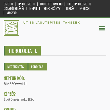
BME.HU
EPITO.BME.HU
EDU.EPITO.BME.HU
HELP.EPITO.BME.HU
OKTATÓI BELÉPÉS
E-MAIL
TELEFONKÖNYV
TÉRKÉP
ENGLISH
MAGYAR
ÚT ÉS VASÚTÉPÍTÉSI TANSZÉK
HIDROLÓGIA II.
Elsődleges fülek
MEGTEKINTÉS
(AKTÍV
FORDÍTÁS
FÜL)
NEPTUN KÓD:
BMEEOVVAI41
KÉPZÉS:
Építőmérnök, BSc
KREDIT: