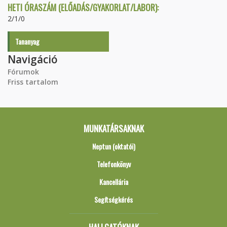
HETI ÓRASZÁM (ELŐADÁS/GYAKORLAT/LABOR):
2/1/0
Tananyag
Navigáció
Fórumok
Friss tartalom
MUNKATÁRSAKNAK
Neptun (oktatói)
Telefonkönyv
Kancellária
Segítségkérés