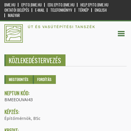
BME.HU
EPITO.BME.HU
EDU.EPITO.BME.HU
HELP.EPITO.BME.HU
OKTATÓI BELÉPÉS
E-MAIL
TELEFONKÖNYV
TÉRKÉP
ENGLISH
MAGYAR
ÚT ÉS VASÚTÉPÍTÉSI TANSZÉK
KÖZLEKEDÉSTERVEZÉS
Elsődleges fülek
MEGTEKINTÉS
(AKTÍV
FORDÍTÁS
FÜL)
NEPTUN KÓD:
BMEEOUVAI43
KÉPZÉS:
Építőmérnök, BSc
KREDIT: