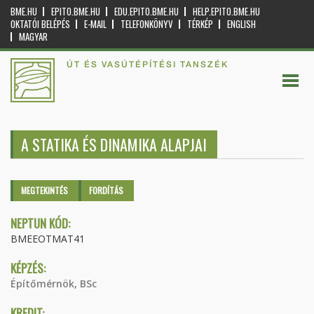
BME.HU
EPITO.BME.HU
EDU.EPITO.BME.HU
HELP.EPITO.BME.HU
OKTATÓI BELÉPÉS
E-MAIL
TELEFONKÖNYV
TÉRKÉP
ENGLISH
MAGYAR
ÚT ÉS VASÚTÉPÍTÉSI TANSZÉK
A STATIKA ÉS DINAMIKA ALAPJAI
Elsődleges fülek
MEGTEKINTÉS
(AKTÍV
FORDÍTÁS
FÜL)
NEPTUN KÓD:
BMEEOTMAT41
KÉPZÉS:
Építőmérnök, BSc
KREDIT: