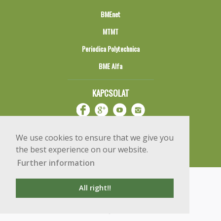
BMEnet
MTMT
Periodica Polytechnica
BME Alfa
KAPCSOLAT
We use cookies to ensure that we give you
the best experience on our website.
Further information
Impresszum
Copyright © 2020 BME Építőmérnöki Kar
All right!!
1111 Budapest, Műegyetem rkp. 3.
+36 1 463 3531
webmester@emk.bme.hu