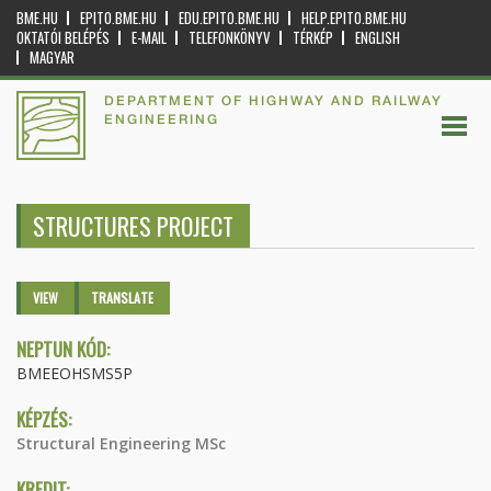
BME.HU
EPITO.BME.HU
EDU.EPITO.BME.HU
HELP.EPITO.BME.HU
OKTATÓI BELÉPÉS
E-MAIL
TELEFONKÖNYV
TÉRKÉP
ENGLISH
MAGYAR
DEPARTMENT OF HIGHWAY AND RAILWAY
ENGINEERING
STRUCTURES PROJECT
Primary tabs
VIEW
(ACTIVE
TRANSLATE
TAB)
NEPTUN KÓD:
BMEEOHSMS5P
KÉPZÉS:
Structural Engineering MSc
KREDIT: