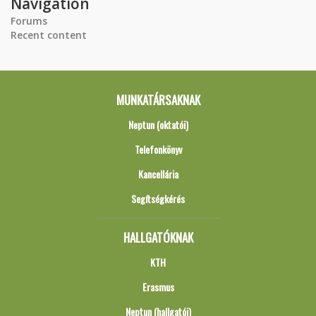
Navigation
Forums
Recent content
MUNKATÁRSAKNAK
Neptun (oktatói)
Telefonkönyv
Kancellária
Segítségkérés
HALLGATÓKNAK
KTH
Erasmus
Neptun (hallgatói)