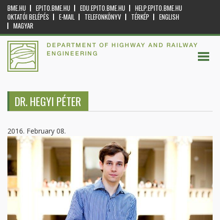
BME.HU
EPITO.BME.HU
EDU.EPITO.BME.HU
HELP.EPITO.BME.HU
OKTATÓI BELÉPÉS
E-MAIL
TELEFONKÖNYV
TÉRKÉP
ENGLISH
MAGYAR
DEPARTMENT OF HIGHWAY AND RAILWAY
ENGINEERING
DR. HEGYI PÉTER
2016. February 08.