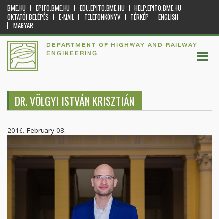
BME.HU
EPITO.BME.HU
EDU.EPITO.BME.HU
HELP.EPITO.BME.HU
OKTATÓI BELÉPÉS
E-MAIL
TELEFONKÖNYV
TÉRKÉP
ENGLISH
MAGYAR
DEPARTMENT OF HIGHWAY AND RAILWAY
ENGINEERING
DR. VÖLGYI ISTVÁN KRISZTIÁN
2016. February 08.