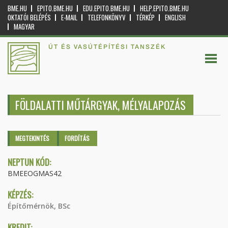
BME.HU
EPITO.BME.HU
EDU.EPITO.BME.HU
HELP.EPITO.BME.HU
OKTATÓI BELÉPÉS
E-MAIL
TELEFONKÖNYV
TÉRKÉP
ENGLISH
MAGYAR
ÚT ÉS VASÚTÉPÍTÉSI TANSZÉK
FÖLDALATTI MŰTÁRGYAK, MÉLYALAPOZÁS
Elsődleges fülek
MEGTEKINTÉS
(AKTÍV
FORDÍTÁS
FÜL)
NEPTUN KÓD:
BMEEOGMAS42
KÉPZÉS:
Építőmérnök, BSc
KREDIT: