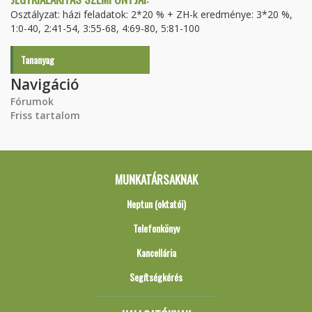
Osztályzat: házi feladatok: 2*20 % + ZH-k eredménye: 3*20 %,
1:0-40, 2:41-54, 3:55-68, 4:69-80, 5:81-100
Tananyag
Navigáció
Fórumok
Friss tartalom
MUNKATÁRSAKNAK
Neptun (oktatói)
Telefonkönyv
Kancellária
Segítségkérés