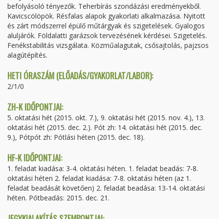
befolyásoló tényezők. Teherbírás szondázási eredményekből.
Kavicscölöpök. Résfalas alapok gyakorlati alkalmazása. Nyitott
és zárt módszerrel épülő műtárgyak és szigetelések. Gyalogos
aluljárók. Földalatti garázsok tervezésének kérdései. Szigetelés.
Fenékstabilitás vizsgálata. Közműalagutak, csősajtolás, pajzsos
alagútépítés.
HETI ÓRASZÁM (ELŐADÁS/GYAKORLAT/LABOR):
2/1/0
ZH-K IDŐPONTJAI:
5. oktatási hét (2015. okt. 7.), 9. oktatási hét (2015. nov. 4.), 13.
oktatási hét (2015. dec. 2.). Pót zh: 14. oktatási hét (2015. dec.
9.), Pótpót zh: Pótlási héten (2015. dec. 18).
HF-K IDŐPONTJAI:
1. feladat kiadása: 3-4. oktatási héten. 1. feladat beadás: 7-8.
oktatási héten 2. feladat kiadása: 7-8. oktatási héten (az 1.
feladat beadását követően) 2. feladat beadása: 13-14. oktatási
héten. Pótbeadás: 2015. dec. 21.
JEGYKIALAKÍTÁS SZEMPONTJAI: