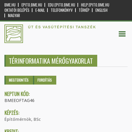
BME.HU
EPITO.BME.HU
EDU.EPITO.BME.HU
HELP.EPITO.BME.HU
OKTATÓI BELÉPÉS
E-MAIL
TELEFONKÖNYV
TÉRKÉP
ENGLISH
MAGYAR
ÚT ÉS VASÚTÉPÍTÉSI TANSZÉK
TÉRINFORMATIKA MÉRŐGYAKORLAT
Elsődleges fülek
MEGTEKINTÉS
(AKTÍV
FORDÍTÁS
FÜL)
NEPTUN KÓD:
BMEEOFTAG46
KÉPZÉS:
Építőmérnök, BSc
KREDIT: