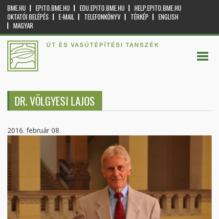
BME.HU
EPITO.BME.HU
EDU.EPITO.BME.HU
HELP.EPITO.BME.HU
OKTATÓI BELÉPÉS
E-MAIL
TELEFONKÖNYV
TÉRKÉP
ENGLISH
MAGYAR
ÚT ÉS VASÚTÉPÍTÉSI TANSZÉK
DR. VÖLGYESI LAJOS
2016. február 08.