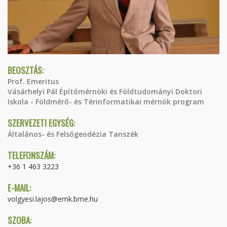
BEOSZTÁS:
Prof. Emeritus
Vásárhelyi Pál Építőmérnöki és Földtudományi Doktori
Iskola - Földmérő- és Térinformatikai mérnök program
SZERVEZETI EGYSÉG:
Általános- és Felsőgeodézia Tanszék
TELEFONSZÁM:
+36 1 463 3223
E-MAIL:
volgyesi.lajos@emk.bme.hu
SZOBA: