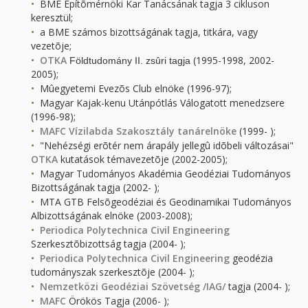
BME Építõmérnöki Kar Tanácsának tagja 3 cikluson
keresztül;
a BME számos bizottságának tagja, titkára, vagy
vezetõje;
OTKA
(1995-1998, 2002-
Földtudomány II. zsûri tagja
2005);
Mûegyetemi Evezõs Club elnöke (1996-97);
Magyar Kajak-kenu Utánpótlás Válogatott menedzsere
(1996-98);
MAFC Vízilabda Szakosztály tanárelnöke
(1999- );
"Nehézségi erõtér nem árapály jellegû idõbeli változásai"
OTKA
kutatások témavezetõje (2002-2005);
Magyar Tudományos Akadémia Geodéziai Tudományos
Bizottságának tagja (2002- );
MTA GTB Felsõgeodéziai és Geodinamikai Tudományos
Albizottságának elnöke (2003-2008);
Periodica Polytechnica Civil Engineering
Szerkesztõbizottság tagja (2004- );
Periodica Polytechnica Civil Engineering
geodézia
tudományszak szerkesztõje (2004- );
Nemzetközi Geodéziai Szövetség /IAG/
tagja (2004- );
MAFC
Örökös Tagja (2006- );