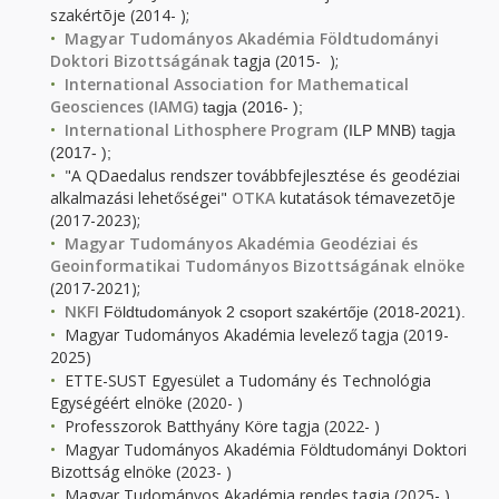
szakértõje (2014- );
Magyar Tudományos Akadémia Földtudományi
Doktori Bizottságának
tagja (2015- );
International Association for Mathematical
Geosciences (IAMG)
tagja (2016- );
International Lithosphere Program
(ILP MNB) tagja
(2017- );
"A QDaedalus rendszer továbbfejlesztése és geodéziai
alkalmazási lehetőségei"
OTKA
kutatások témavezetõje
(2017-2023);
Magyar Tudományos Akadémia Geodéziai és
Geoinformatikai Tudományos Bizottságának elnöke
(2017-2021);
NKFI
Földtudományok 2 csoport szakértője (2018-2021).
Magyar Tudományos Akadémia levelező tagja (2019-
2025)
ETTE-SUST Egyesület a Tudomány és Technológia
Egységéért elnöke (2020- )
Professzorok Batthyány Köre tagja (2022- )
Magyar Tudományos Akadémia Földtudományi Doktori
Bizottság elnöke (2023- )
Magyar Tudományos Akadémia rendes tagja (2025- )