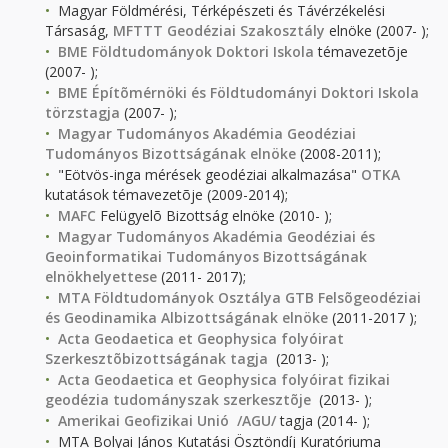
Magyar Földmérési, Térképészeti és Távérzékelési
Társaság,
MFTTT Geodéziai Szakosztály
elnöke (2007- );
BME Földtudományok Doktori Iskola
témavezetõje
(2007- );
BME
Építõmérnöki és Földtudományi Doktori Iskola
törzstagja
(2007- );
Magyar Tudományos Akadémia Geodéziai
Tudományos Bizottságának elnöke
(2008-2011);
"Eötvös-inga mérések geodéziai alkalmazása"
OTKA
kutatások témavezetõje (2009-2014);
MAFC
Felügyelõ Bizottság elnöke (2010- );
Magyar Tudományos Akadémia Geodéziai és
Geoinformatikai Tudományos Bizottságának
elnökhelyettese
(2011- 2017);
MTA Földtudományok Osztálya GTB Felsõgeodéziai
és Geodinamika Albizottságának elnöke
(2011-2017 );
Acta Geodaetica et Geophysica folyóirat
Szerkesztõbizottságának tagja
(2013- );
Acta Geodaetica et Geophysica folyóirat fizikai
geodézia tudományszak szerkesztõje
(2013- );
Amerikai Geofizikai Unió /AGU/
tagja (2014- );
MTA Bolyai János Kutatási Ösztöndíj Kuratóriuma