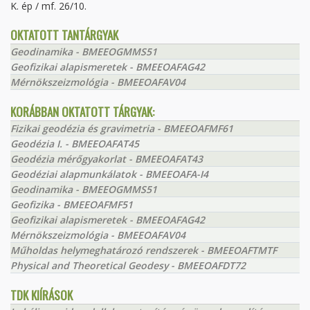
K. ép / mf. 26/10.
OKTATOTT TANTÁRGYAK
Geodinamika - BMEEOGMMS51
Geofizikai alapismeretek - BMEEOAFAG42
Mérnökszeizmológia - BMEEOAFAV04
KORÁBBAN OKTATOTT TÁRGYAK:
Fizikai geodézia és gravimetria - BMEEOAFMF61
Geodézia I. - BMEEOAFAT45
Geodézia mérőgyakorlat - BMEEOAFAT43
Geodéziai alapmunkálatok - BMEEOAFA-I4
Geodinamika - BMEEOGMMS51
Geofizika - BMEEOAFMF51
Geofizikai alapismeretek - BMEEOAFAG42
Mérnökszeizmológia - BMEEOAFAV04
Műholdas helymeghatározó rendszerek - BMEEOAFTMTF
Physical and Theoretical Geodesy - BMEEOAFDT72
TDK KIÍRÁSOK