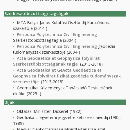
Szerkesztőbizottsági tagságok
MTA Bolyai János Kutatási Ösztöndíj Kuratóriuma
szakértõje (2014-)
Periodica Polytechnica Civil Engineering
Szerkesztõbizottság tagja (2004-)
Periodica Polytechnica Civil Engineering
geodézia
tudományszak szerkesztõje (2004-)
Acta Geodaetica et Geophysica folyóirat
Szerkesztõbizottságának tagja
(2013-2018)
Acta Geodaetica et Ge
Acta Geodaetica et
Geophysica folyóirat fizikai geodézia tudományszak
szerkesztõje
(2013-2018)
Geomatikai Közlemények Tanácsadó Testületének
elnöke (2025- )
Díjak
Oktatási Miniszteri Dicséret (1982)
Geofizika c. egyetemi jegyzetre kétszeres nívódíj (1985,
1989)
Magyar Népköztársaság Minisztertanácsa által