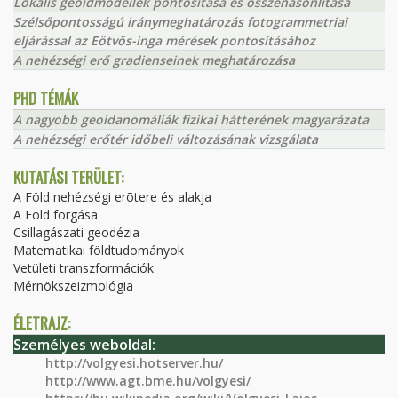
Lokális geoidmodellek pontosítása és összehasonlítása
Szélsőpontosságú iránymeghatározás fotogrammetriai
eljárással az Eötvös-inga mérések pontosításához
A nehézségi erő gradienseinek meghatározása
PHD TÉMÁK
A nagyobb geoidanomáliák fizikai hátterének magyarázata
A nehézségi erőtér időbeli változásának vizsgálata
KUTATÁSI TERÜLET:
A Föld nehézségi erõtere és alakja
A Föld forgása
Csillagászati geodézia
Matematikai földtudományok
Vetületi transzformációk
Mérnökszeizmológia
ÉLETRAJZ:
Személyes weboldal:
http://volgyesi.hotserver.hu/
http://www.agt.bme.hu/volgyesi/