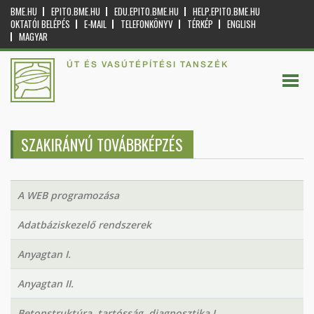
BME.HU
EPITO.BME.HU
EDU.EPITO.BME.HU
HELP.EPITO.BME.HU
OKTATÓI BELÉPÉS
E-MAIL
TELEFONKÖNYV
TÉRKÉP
ENGLISH
MAGYAR
ÚT ÉS VASÚTÉPÍTÉSI TANSZÉK
SZAKIRÁNYÚ TOVÁBBKÉPZÉS
A WEB programozása
Adatbáziskezelő rendszerek
Anyagtan I.
Anyagtan II.
Betonstruktúra, tartósság, diagnosztika I.