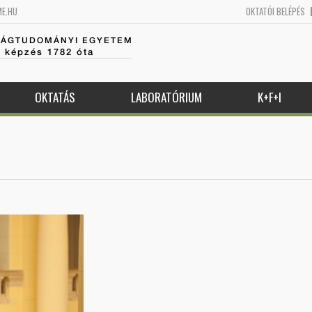
ME.HU
OKTATÓI BELÉPÉS
SÁGTUDOMÁNYI EGYETEM
k képzés 1782 óta
OKTATÁS
LABORATÓRIUM
K+F+I