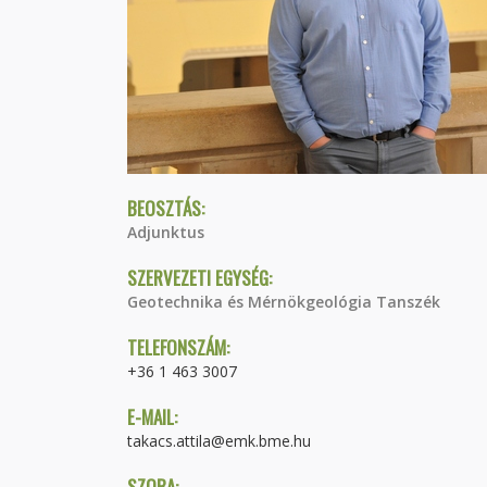
BEOSZTÁS:
Adjunktus
SZERVEZETI EGYSÉG:
Geotechnika és Mérnökgeológia Tanszék
TELEFONSZÁM:
+36 1 463 3007
E-MAIL:
takacs.attila@emk.bme.hu
SZOBA: