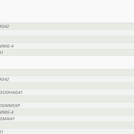
AS42
GMMG-4
41
AS42
BMEEODHAG41
EEOGMMS5P
GMMG-4
OGMAI41
41