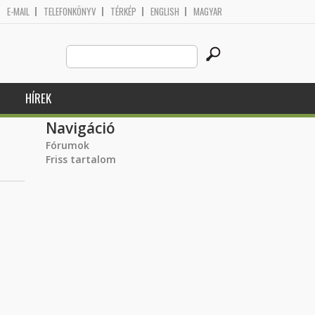
E-MAIL
TELEFONKÖNYV
TÉRKÉP
ENGLISH
MAGYAR
Search
Keresés űrlap
this
site
HÍREK
Navigáció
Fórumok
Friss tartalom