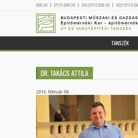
BME.HU
EPITO.BME.HU
EDU.EPITO.BME.HU
HELP.EPITO.B
BUDAPESTI MŰSZAKI ÉS GAZDA
Építőmérnöki Kar - építőmérnö
ÚT ÉS VASÚTÉPÍTÉSI TANSZÉK
TANSZÉK
DR. TAKÁCS ATTILA
2016. február 08.