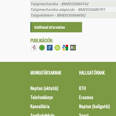
Talajmechanika - BMEEOGMAT42
Talajmechanika-alapozás - BMEEOGMK701
Talajvédelem - BMEEOGMAKM2
Additional information
PUBLIKÁCIÓK:
MUNKATÁRSAKNAK
HALLGATÓKNAK
Neptun (oktatói)
KTH
Telefonkönyv
Erasmus
Kancellária
Neptun (hallgatói)
Segítségkérés
Sport