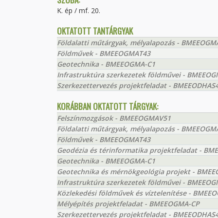
K. ép / mf. 20.
OKTATOTT TANTÁRGYAK
Földalatti műtárgyak, mélyalapozás - BMEEOGM
Földművek - BMEEOGMAT43
Geotechnika - BMEEOGMA-C1
Infrastruktúra szerkezetek földművei - BMEEO
Szerkezettervezés projektfeladat - BMEEODHAS
KORÁBBAN OKTATOTT TÁRGYAK:
Felszínmozgások - BMEEOGMAV51
Földalatti műtárgyak, mélyalapozás - BMEEOGM
Földművek - BMEEOGMAT43
Geodézia és térinformatika projektfeladat - 
Geotechnika - BMEEOGMA-C1
Geotechnika és mérnökgeológia projekt - BM
Infrastruktúra szerkezetek földművei - BMEEO
Közlekedési földművek és víztelenítése - BMEE
Mélyépítés projektfeladat - BMEEOGMA-CP
Szerkezettervezés projektfeladat - BMEEODHAS