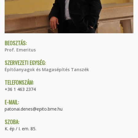
BEOSZTÁS:
Prof. Emeritus
SZERVEZETI EGYSÉG:
Építőanyagok és Magasépítés Tanszék
TELEFONSZÁM:
+36 1 463 2374
E-MAIL:
patonai.denes@epito.bme.hu
SZOBA:
K. ép / I. em. 85.