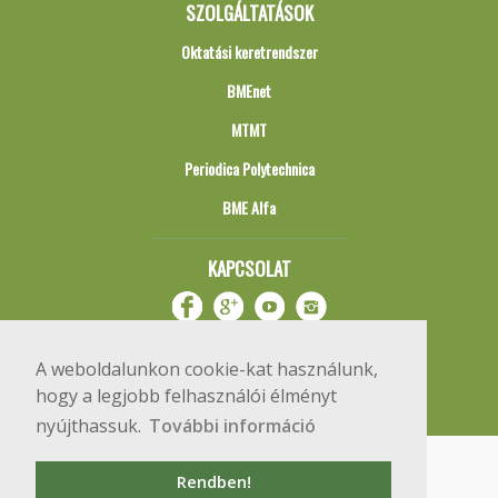
SZOLGÁLTATÁSOK
Oktatási keretrendszer
BMEnet
MTMT
Periodica Polytechnica
BME Alfa
KAPCSOLAT
A weboldalunkon cookie-kat használunk,
hogy a legjobb felhasználói élményt
nyújthassuk.
További információ
Impresszum
Copyright © 2020 BME Építőmérnöki Kar
Rendben!
1111 Budapest, Műegyetem rkp. 3.