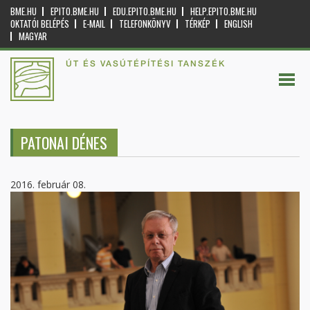
BME.HU
EPITO.BME.HU
EDU.EPITO.BME.HU
HELP.EPITO.BME.HU
OKTATÓI BELÉPÉS
E-MAIL
TELEFONKÖNYV
TÉRKÉP
ENGLISH
MAGYAR
ÚT ÉS VASÚTÉPÍTÉSI TANSZÉK
PATONAI DÉNES
2016. február 08.